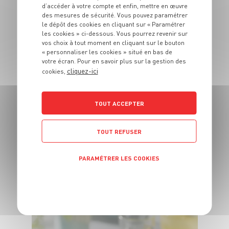
d’accéder à votre compte et enfin, mettre en œuvre
ENTRÉE
des mesures de sécurité. Vous pouvez paramétrer
Tartelette de coings
le dépôt des cookies en cliquant sur « Paramétrer
aux épices
les cookies » ci-dessous. Vous pourrez revenir sur
vos choix à tout moment en cliquant sur le bouton
« personnaliser les cookies » situé en bas de
30 min
55 min
votre écran. Pour en savoir plus sur la gestion des
cliquez-ici
cookies,
TOUT ACCEPTER
TOUT REFUSER
ENTRÉE
Huîtres panée, huile
de truffe, magret et
PARAMÉTRER LES COOKIES
brunoise de pomme
POLITIQUE DE CONFIDENTIALITÉ
4 pers.
20 min
1 min