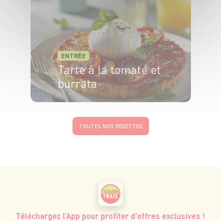
ENTRÉE
Tarte à la tomate et
burrata
4 pers.
15 min
20 min
TOUTES NOS RECETTES
Téléchargez l’App pour profiter d’offres exclusives !