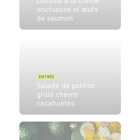
Oursins à la crème
onctueuse et œufs
de saumon
4 pers.
20 min
10 min
ENTRÉE
Salade de potiron
grillé chèvre
cacahuètes
2 pers.
10 min
2 min