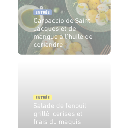
ENTRÉE
Carpaccio de Saint-
Jacques et de
mangue à l'huile de
coriandre
4 pers.
20 min
ENTRÉE
Salade de fenouil
grillé, cerises et
frais du maquis