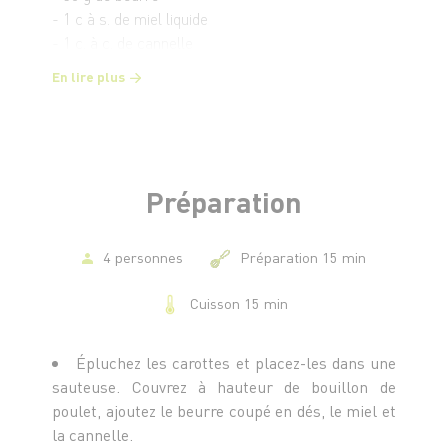
- 1 c à s. de miel liquide
- 1 c. à c. de cannelle
En lire plus
Pour la sauce au fromage blanc
- 100 g de fromage blanc
- 1 échalote
- 1 c. à c. de moutarde
- Le jus d’un demi citron
Préparation
- 1 c. à s. de ciboulette hachée
- Sel et poivre du moulin
4 personnes
Préparation 15 min
Cuisson 15 min
Épluchez les carottes et placez-les dans une
sauteuse. Couvrez à hauteur de bouillon de
poulet, ajoutez le beurre coupé en dés, le miel et
la cannelle.