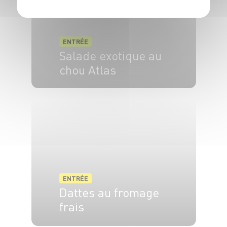
ENTRÉE
Salade exotique au
chou Atlas
6 pers.
30 min
ENTRÉE
Dattes au fromage
frais