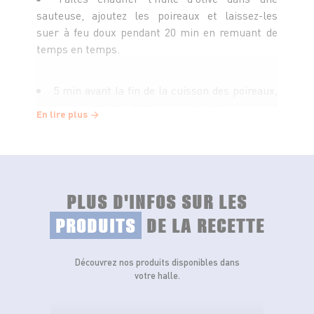
sauteuse, ajoutez les poireaux et laissez-les
suer à feu doux pendant 20 min en remuant de
temps en temps.
5 min avant la fin de la cuisson des poireaux,
versez la crème dans la sauteuse, salez et
En lire plus
poivrez, mélangez et terminez la cuisson à feu
très doux.
Versez les poireaux à la crème dans un
PLUS D'INFOS SUR LES
saladier et laissez-les refroidir.
PRODUITS
DE LA RECETTE
Ajoutez le jus de citron et l'aneth ciselé,
mélangez.
Découvrez nos produits disponibles dans
votre halle.
Dressez vos assiettes avec la préparation aux