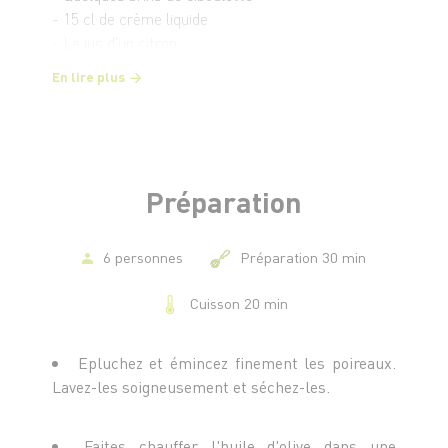
- 15 cl de crème liquide
- Le jus d'un citron
- 3 c. à s. d'huile d'olive
En lire plus
- Sel et poivre
Préparation
6 personnes
Préparation 30 min
Cuisson 20 min
Epluchez et émincez finement les poireaux.
Lavez-les soigneusement et séchez-les.
Faites chauffer l'huile d'olive dans une