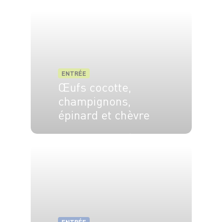
2 pers.
5 min
5 min
ENTRÉE
Œufs cocotte,
champignons,
épinard et chèvre
4 pers.
20 min
25 min