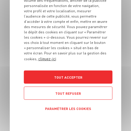
volume des fréquentations, afficher de la publicité
l'orange et poivre
personnalisée en fonction de votre navigation,
de Séchuan
votre profil et votre localisation, mesurer
l’audience de cette publicité, vous permettre
d’accéder à votre compte et enfin, mettre en œuvre
4 pers.
15 min.
20 min.
des mesures de sécurité. Vous pouvez paramétrer
le dépôt des cookies en cliquant sur « Paramétrer
les cookies » ci-dessous. Vous pourrez revenir sur
vos choix à tout moment en cliquant sur le bouton
« personnaliser les cookies » situé en bas de
votre écran. Pour en savoir plus sur la gestion des
cliquez-ici
cookies,
ENTRÉE
Momies sticks à la
TOUT ACCEPTER
carotte et ketchup
de betterave
TOUT REFUSER
4 pers.
20 min
25 min
PARAMÉTRER LES COOKIES
POLITIQUE DE CONFIDENTIALITÉ