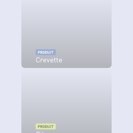
poireaux. Posez les crevettes dessus et décorez
de brins d'aneth et de ciboulette avant de servir.
Bon appétit !
PRODUIT
Crevette
VOIR LE PRODUIT
PRODUIT