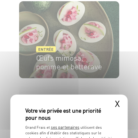
ENTRÉE
Œufs mimosa,
pomme et betterave
4 pers.
15 min
10 min
X
ENTRÉE
ses partenaires
Grand Frais et
utilisent des
White Pak Choï à
cookies afin d’établir des statistiques sur le