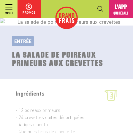
L'APP
PROMOS
QUI RÉGALE
MENU
ENTRÉE
LA SALADE DE POIREAUX
PRIMEURS AUX CREVETTES
Ingrédients
- 12 poireaux primeurs
- 24 crevettes cuites décortiquées
- 4 tiges d'aneth
- Quelques brins de ciboulette