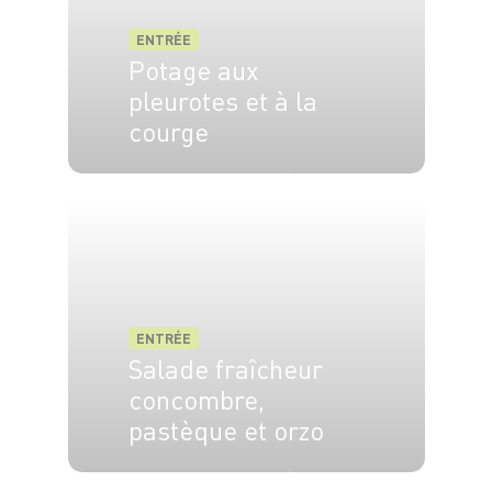
ENTRÉE
Potage aux
pleurotes et à la
courge
6 pers.
25 min
35 min
ENTRÉE
Salade fraîcheur
concombre,
pastèque et orzo
4 pers.
15 min
10 min