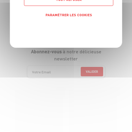
Suivez-nous
PARAMÉTRER LES COOKIES
(ça vaut le coup)
POLITIQUE DE CONFIDENTIALITÉ
Abonnez-vous
à notre délicieuse
newsletter
VALIDER