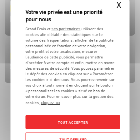
X
PRODUIT
PRODUIT
PRODUIT
PRODUIT
PRODUIT
TOMATES
OLIVES
BEAUFORT AOP
CÔTE DE BŒUF
MOULES DE BOUCHOT AOP DE LA BAIE DU MONT-SAINT-
MICHEL
ses partenaires
Grand Frais et
utilisent des
cookies afin d’établir des statistiques sur le
volume des fréquentations, afficher de la publicité
personnalisée en fonction de votre navigation,
votre profil et votre localisation, mesurer
RECETTE
ACTUALITE
RECETTE
RECETTE
RECETTE
l’audience de cette publicité, vous permettre
d’accéder à votre compte et enfin, mettre en œuvre
BRUSCHETTA FRAISES TOMATES MOZZA
L’HUILE QUI FAIT TOUTE LA DIFFÉRENCE !
SALADE MOZZARELLA, PÊCHE ET AVOCAT
CÔTE DE BOEUF AU ROQUEFORT
BROCHETTES DE SARDINES ET SAUCE À LA MENTHE
des mesures de sécurité. Vous pouvez paramétrer
le dépôt des cookies en cliquant sur « Paramétrer
les cookies » ci-dessous. Vous pourrez revenir sur
vos choix à tout moment en cliquant sur le bouton
« personnaliser les cookies » situé en bas de
votre écran. Pour en savoir plus sur la gestion des
cliquez-ici
cookies,
TOUT ACCEPTER
TOUT REFUSER