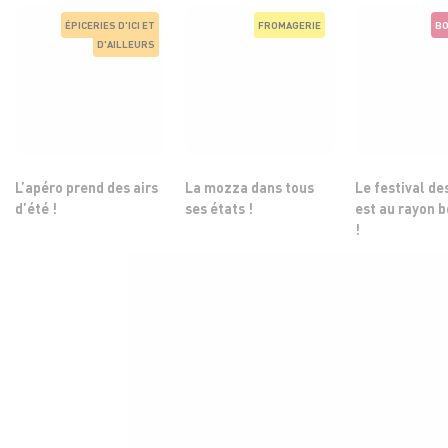
ÉPICERIES D'ICI ET
FROMAGERIE
BO
D'AILLEURS
L’apéro prend des airs
La mozza dans tous
Le festival de
d’été !
ses états !
est au rayon 
!