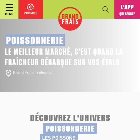
L'APP
PROMOS
QUI RÉGALE
MENU
POISSONNERIE
LE MEILLEUR MARCHÉ, C'EST QUAND LA
FRAÎCHEUR DÉBARQUE SUR VOS ÉTALS
Grand Frais Trélissac
DÉCOUVREZ L'UNIVERS
POISSONNERIE
LES POISSONS