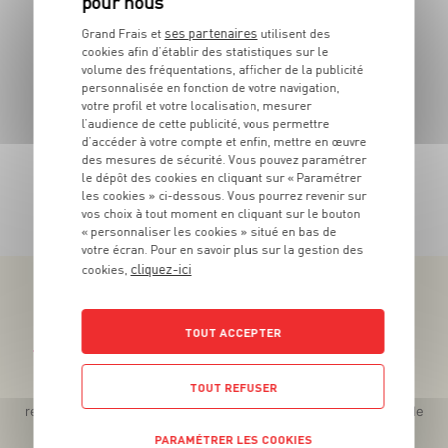
4
€
ses partenaires
Grand Frais et
utilisent des
Le pot de 30
19
cookies afin d’établir des statistiques sur le
Les 140g - Soit 29,93€ le Kg
volume des fréquentations, afficher de la publicité
personnalisée en fonction de votre navigation,
votre profil et votre localisation, mesurer
l’audience de cette publicité, vous permettre
d’accéder à votre compte et enfin, mettre en œuvre
des mesures de sécurité. Vous pouvez paramétrer
le dépôt des cookies en cliquant sur « Paramétrer
TOUTES NOS PROMOTIONS
les cookies » ci-dessous. Vous pourrez revenir sur
vos choix à tout moment en cliquant sur le bouton
« personnaliser les cookies » situé en bas de
votre écran. Pour en savoir plus sur la gestion des
cliquez-ici
cookies,
TOUT ACCEPTER
Téléchargez l’App pour profiter d’offres exclusives !
TOUT REFUSER
Des promos exclusives, des récompenses généreuses, des
recettes gourmandes, des jeux inédits... le tout dans une seule
app !
PARAMÉTRER LES COOKIES