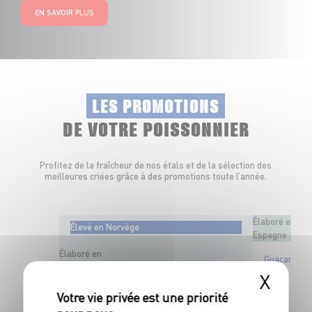
EN SAVOIR PLUS
LES PROMOTIONS
DE VOTRE POISSONNIER
Profitez de la fraîcheur de nos étals et de la sélection des
meilleures criées grâce à des promotions toute l’année.
Élaboré en
Élevé en Norvège
Espagne
Élaboré en
Guacamole
France
X
Tartare de saumon à l'italienne
Courgettes, tomates mi-séchées et basilic