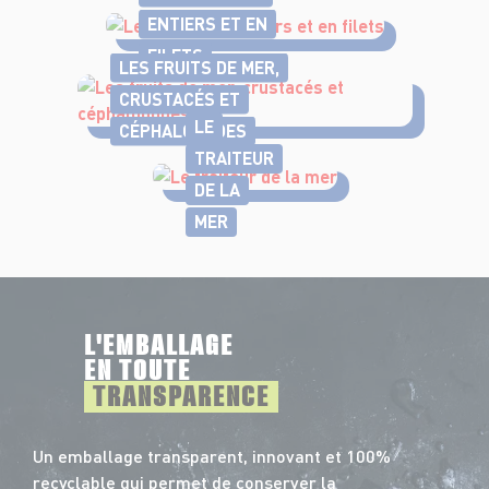
ENTIERS ET EN
FILETS
LES FRUITS DE MER,
CRUSTACÉS ET
LE
CÉPHALOPODES
TRAITEUR
DE LA
MER
L'EMBALLAGE
EN TOUTE
TRANSPARENCE
Un emballage transparent, innovant et 100%
recyclable qui permet de conserver la