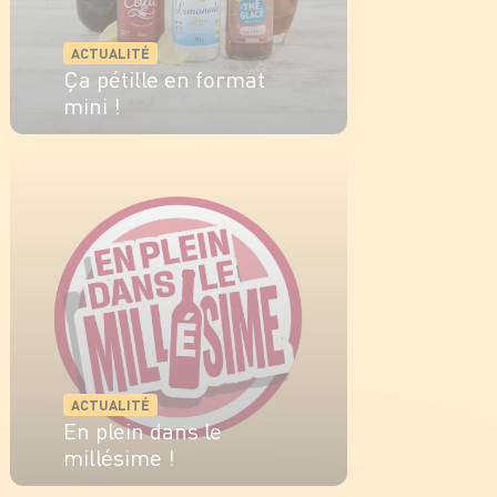
ACTUALITÉ
Ça pétille en format
mini !
EN SAVOIR PLUS
ACTUALITÉ
En plein dans le
millésime !