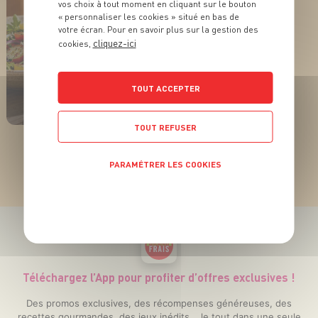
vos choix à tout moment en cliquant sur le bouton
« personnaliser les cookies » situé en bas de
votre écran. Pour en savoir plus sur la gestion des
cliquez-ici
cookies,
ACTUALITÉ
L’huile qui fait toute la
TOUT ACCEPTER
différence !
TOUT REFUSER
EN SAVOIR PLUS
TOUTES NOS ACTUALITÉS
PARAMÉTRER LES COOKIES
POLITIQUE DE CONFIDENTIALITÉ
Téléchargez l’App pour profiter d’offres exclusives !
Des promos exclusives, des récompenses généreuses, des
recettes gourmandes, des jeux inédits... le tout dans une seule