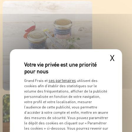
EN SAVOIR PLUS
X
ACTUALITÉ
Trois rillettes de la
mer pour des apéritifs
ses partenaires
Grand Frais et
utilisent des
tout en fraîcheur
cookies afin d’établir des statistiques sur le
volume des fréquentations, afficher de la publicité
EN SAVOIR PLUS
personnalisée en fonction de votre navigation,
votre profil et votre localisation, mesurer
l’audience de cette publicité, vous permettre
d’accéder à votre compte et enfin, mettre en œuvre
des mesures de sécurité. Vous pouvez paramétrer
le dépôt des cookies en cliquant sur « Paramétrer
les cookies » ci-dessous. Vous pourrez revenir sur