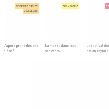
ÉPICERIES D'ICI ET
FROMAGERIE
BO
D'AILLEURS
L’apéro prend des airs
La mozza dans tous
Le festival de
d’été !
ses états !
est au rayon 
!