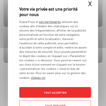
X
PRODUIT
PRODUIT
PRODUIT
PRODUIT
PRODUIT
TOMATES
OLIVES
BEAUFORT AOP
CÔTE DE BŒUF
MOULES DE BOUCHOT AOP DE LA BAIE DU MONT-SAINT-
MICHEL
ses partenaires
Grand Frais et
utilisent des
cookies afin d’établir des statistiques sur le
volume des fréquentations, afficher de la publicité
personnalisée en fonction de votre navigation,
votre profil et votre localisation, mesurer
RECETTE
ACTUALITE
RECETTE
RECETTE
RECETTE
l’audience de cette publicité, vous permettre
d’accéder à votre compte et enfin, mettre en œuvre
BRUSCHETTA FRAISES TOMATES MOZZA
L’HUILE QUI FAIT TOUTE LA DIFFÉRENCE !
SALADE MOZZARELLA, PÊCHE ET AVOCAT
CÔTE DE BOEUF AU ROQUEFORT
BROCHETTES DE SARDINES ET SAUCE À LA MENTHE
des mesures de sécurité. Vous pouvez paramétrer
le dépôt des cookies en cliquant sur « Paramétrer
les cookies » ci-dessous. Vous pourrez revenir sur
vos choix à tout moment en cliquant sur le bouton
« personnaliser les cookies » situé en bas de
votre écran. Pour en savoir plus sur la gestion des
cliquez-ici
cookies,
TOUT ACCEPTER
TOUT REFUSER