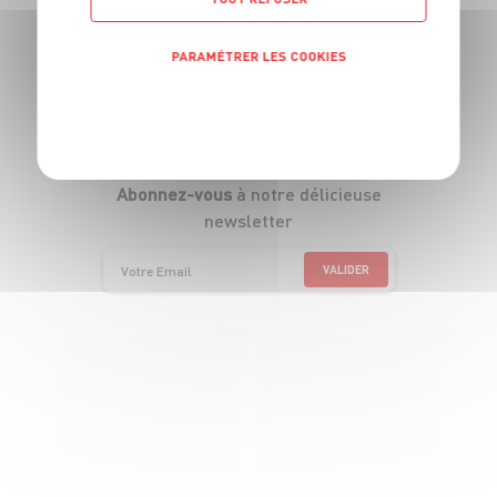
Suivez-nous
PARAMÉTRER LES COOKIES
(ça vaut le coup)
POLITIQUE DE CONFIDENTIALITÉ
Abonnez-vous
à notre délicieuse
newsletter
VALIDER