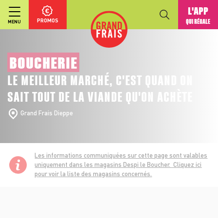
L'APP
PROMOS
QUI RÉGALE
MENU
BOUCHERIE
LE MEILLEUR MARCHÉ, C'EST QUAND ON
SAIT TOUT DE LA VIANDE QU'ON ACHÈTE
Grand Frais Dieppe
Les informations communiquées sur cette page sont valables
uniquement dans les magasins Despi le Boucher.
Cliquez ici
pour voir la liste des magasins concernés.