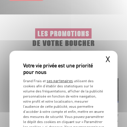
LES PROMOTIONS
DE VOTRE BOUCHER
X
Profitez au mieux de nos viandes et plats préparés, grâce
à nos offres promotionnelles disponibles toute l’année.
ses partenaires
Grand Frais et
utilisent des
cookies afin d’établir des statistiques sur le
volume des fréquentations, afficher de la publicité
Élaborée en
Préparée sur
personnalisée en fonction de votre navigation,
France
Par votre bo
votre profil et votre localisation, mesurer
l’audience de cette publicité, vous permettre
Mini saucisses
Côte de p
d’accéder à votre compte et enfin, mettre en œuvre
cuites, nature
Marinade s
des mesures de sécurité. Vous pouvez paramétrer
Dans la limite des stocks disponibles
Dans la li
le dépôt des cookies en cliquant sur « Paramétrer
les cookies » ci-dessous. Vous pourrez revenir sur