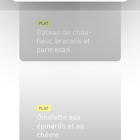
PLAT
Gâteau de chou-
fleur, brocolis et
parmesan
4 pers.
10 min
45 min
PLAT
Omelette aux
épinards et au
chèvre