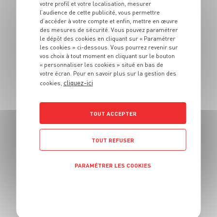
PLAT
votre profil et votre localisation, mesurer
l’audience de cette publicité, vous permettre
Soupe de ravioles
d’accéder à votre compte et enfin, mettre en œuvre
au pak choï
des mesures de sécurité. Vous pouvez paramétrer
le dépôt des cookies en cliquant sur « Paramétrer
les cookies » ci-dessous. Vous pourrez revenir sur
4 pers.
30 min
15 min
vos choix à tout moment en cliquant sur le bouton
« personnaliser les cookies » situé en bas de
votre écran. Pour en savoir plus sur la gestion des
cliquez-ici
cookies,
TOUT ACCEPTER
PLAT
Wok de nouilles
TOUT REFUSER
sautées et haricots
mungo
PARAMÉTRER LES COOKIES
4 pers.
30 min.
20 min.
POLITIQUE DE CONFIDENTIALITÉ