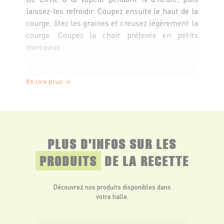
laissez-les refroidir. Coupez ensuite le haut de la
courge, ôtez les graines et creusez légèrement la
courge. Coupez la chair prélevée en petits
morceaux.
Epluchez et émincez les échalotes, avant de
En lire plus
les faire suer dans l’huile.
Essuyez les champignons avant de les tailler
en petits cubes et de les ajouter aux échalotes.
PLUS D'INFOS SUR LES
Assaisonnez. La farce doit cuire à feu doux
jusqu’à évaporation de l’eau. Ajoutez alors le
PRODUITS
DE LA RECETTE
persil.
Découvrez nos produits disponibles dans
Remplissez les courges de la farce,
votre halle.
saupoudrez de parmesan râpé, puis enfournez
pendant 10 min environ, le temps de faire fondre