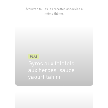
Découvrez toutes les recettes associées au
même thème.
PLAT
Gyros aux falafels
aux herbes, sauce
yaourt tahini
4 pers.
30 min
15 min