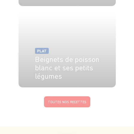
3 pers.
30 min
5 min
PLAT
Beignets de poisson
blanc et ses petits
légumes
4 pers.
30 min
18 min
TOUTES NOS RECETTES