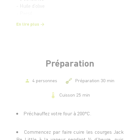
- Huile d’olive
- Persil
- Sel, poivre
En lire plus
Préparation
4 personnes
Préparation 30 min
Cuisson 25 min
Préchauffez votre four à 200°C.
Commencez par faire cuire les courges Jack
Be Little à la vapeur pendant ¼ d’heure, puis