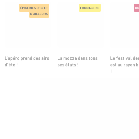
ÉPICERIES D'ICI ET
FROMAGERIE
BO
D'AILLEURS
L’apéro prend des airs
La mozza dans tous
Le festival de
d’été !
ses états !
est au rayon 
!