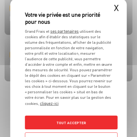
X
PRODUIT
PRODUIT
PRODUIT
PRODUIT
PRODUIT
TOMATES
OLIVES
BEAUFORT AOP
CÔTE DE BŒUF
MOULES DE BOUCHOT AOP DE LA BAIE DU MONT-SAINT-
MICHEL
ses partenaires
Grand Frais et
utilisent des
cookies afin d’établir des statistiques sur le
volume des fréquentations, afficher de la publicité
personnalisée en fonction de votre navigation,
votre profil et votre localisation, mesurer
RECETTE
ACTUALITE
RECETTE
RECETTE
RECETTE
l’audience de cette publicité, vous permettre
BRUSCHETTA FRAISES TOMATES MOZZA
L’HUILE QUI FAIT TOUTE LA DIFFÉRENCE !
SALADE MOZZARELLA, PÊCHE ET AVOCAT
CÔTE DE BOEUF AU ROQUEFORT
BROCHETTES DE SARDINES ET SAUCE À LA MENTHE
d’accéder à votre compte et enfin, mettre en œuvre
des mesures de sécurité. Vous pouvez paramétrer
le dépôt des cookies en cliquant sur « Paramétrer
les cookies » ci-dessous. Vous pourrez revenir sur
vos choix à tout moment en cliquant sur le bouton
« personnaliser les cookies » situé en bas de
votre écran. Pour en savoir plus sur la gestion des
cliquez-ici
cookies,
TOUT ACCEPTER