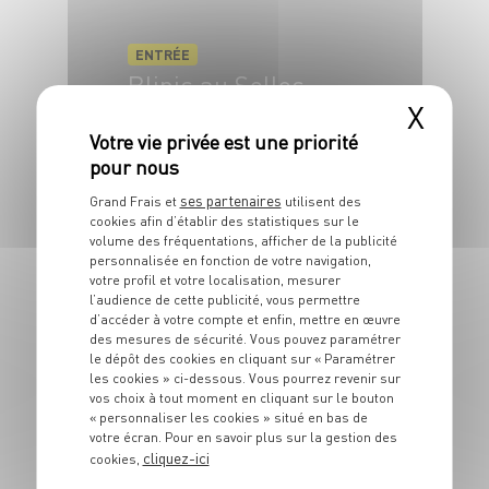
ENTRÉE
Blinis au Selles-
X
sur-Cher
6 pers.
5 min
ses partenaires
Grand Frais et
utilisent des
cookies afin d’établir des statistiques sur le
volume des fréquentations, afficher de la publicité
personnalisée en fonction de votre navigation,
votre profil et votre localisation, mesurer
l’audience de cette publicité, vous permettre
d’accéder à votre compte et enfin, mettre en œuvre
des mesures de sécurité. Vous pouvez paramétrer
le dépôt des cookies en cliquant sur « Paramétrer
les cookies » ci-dessous. Vous pourrez revenir sur
ENTRÉE
vos choix à tout moment en cliquant sur le bouton
Caviar d'aubergine
« personnaliser les cookies » situé en bas de
votre écran. Pour en savoir plus sur la gestion des
cliquez-ici
cookies,
4 pers.
30 min
20 min