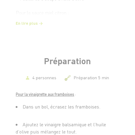
Pour la sauce miel citron :
- Le jus et le zeste d’un citron jaune non traité
En lire plus
- 4 cuillères à soupe d’huile d’olive
- 1 cuillère à soupe de miel liquide
Pour la sauce au yaourt :
- 125g de yaourt
Préparation
- 1 cuillère à soupe d’aneth émincé
- Un filet d’huile d’olive
- Quelques graines de sésame
4 personnes
Préparation 5 min
- Sel et poivre du moulin
Pour la vinaigrette aux framboises
:
Dans un bol, écrasez les framboises.
Ajoutez le vinaigre balsamique et l’huile
d’olive puis mélangez le tout.