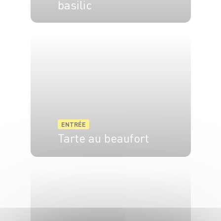
basilic
6 pers.
20 min
ENTRÉE
Tarte au beaufort
4 pers.
10 min
35 min