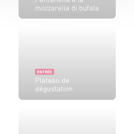
mozzarella di bufala
6 pers.
40 min
ENTRÉE
Plateau de
dégustation
6 pers.
40 min
30 min