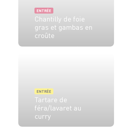
ENTRÉE
Chantilly de foie
gras et gambas en
croûte
8 pers.
35 min
15 min
ENTRÉE
Tartare de
féra/lavaret au
curry
2 pers.
20 min