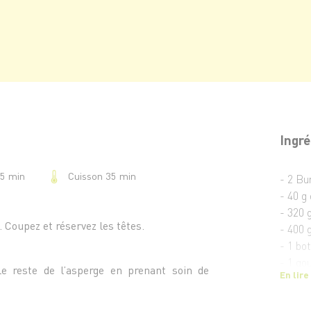
Ingré
Cuisson 35 min
15 min
- 2 Bu
- 40 g
- 320 g
 Coupez et réservez les têtes.
- 400 
- 1 bo
- 1 gou
e reste de l’asperge en prenant soin de
En lire
- 2 éc
.
- Le ju