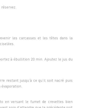
- 1 ve
- Quel
t réservez.
- Sel 
revenir les carcasses et les têtes dans la
ciselées.
portez à ébullition 20 min. Ajoutez le jus du
rre restant jusqu’à ce qu’il soit nacré puis
à évaporation.
to en versant le fumet de crevettes bien
yant soin d’attendre que la précédente soit