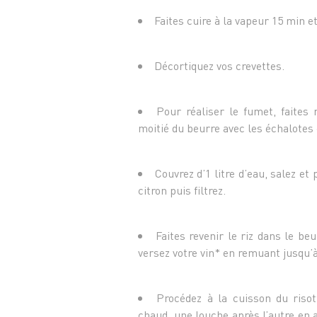
Faites cuire à la vapeur 15 min e
Décortiquez vos crevettes.
Pour réaliser le fumet, faites 
moitié du beurre avec les échalotes 
Couvrez d’1 litre d’eau, salez et 
citron puis filtrez.
Faites revenir le riz dans le beu
versez votre vin* en remuant jusqu’
Procédez à la cuisson du risot
chaud, une louche après l’autre en a