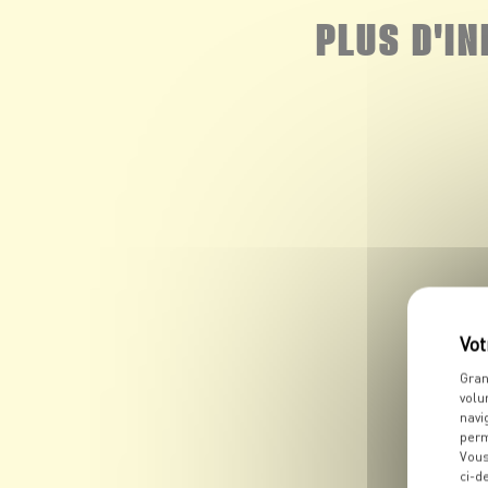
PLUS D'I
Gran
volu
navi
perm
Vous
ci-d