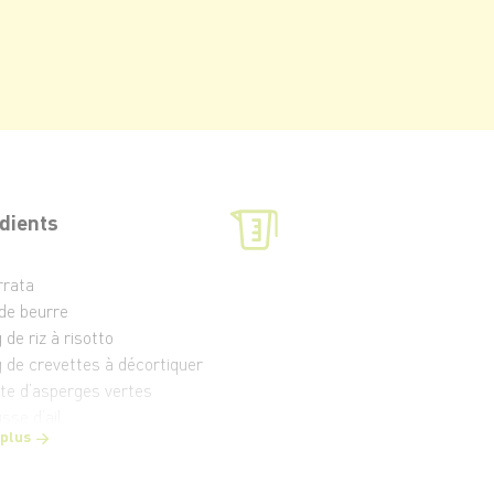
dients
rrata
 de beurre
 de riz à risotto
g de crevettes à décortiquer
tte d’asperges vertes
sse d’ail
 plus
halotes
s d’un 1/2 citron