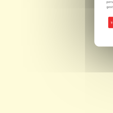
pers
gest
T