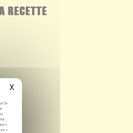
A RECETTE
X
ur le
re
us
ité.
ies »
ton «