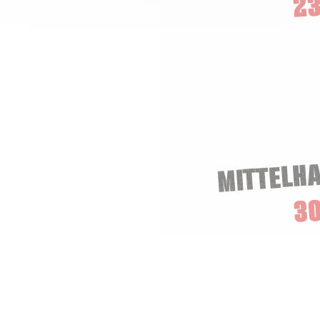
23
MITTELH
3