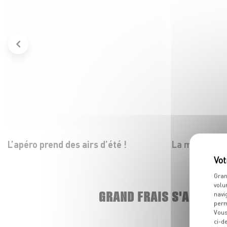
L’apéro prend des airs d’été !
La mozza dans
Gran
volu
GRAND FRAIS S'AGRAND
navi
perm
Vous
ci-d