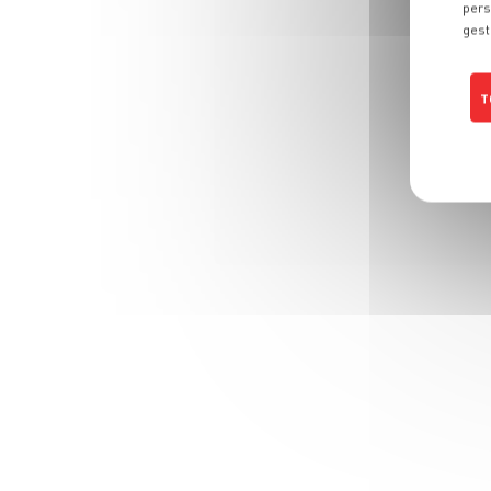
pers
gest
T