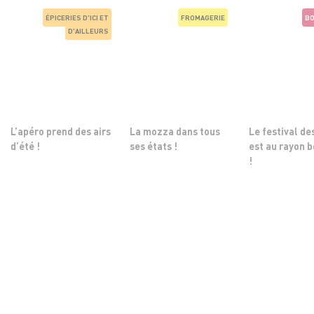
ÉPICERIES D'ICI ET
FROMAGERIE
BO
D'AILLEURS
L’apéro prend des airs
La mozza dans tous
Le festival de
d’été !
ses états !
est au rayon 
!