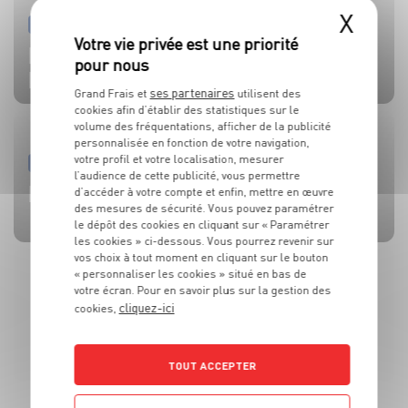
X
PRODUIT
PRODUIT
PRODUIT
PRODUIT
PRODUIT
TOMATES
OLIVES
BEAUFORT AOP
CÔTE DE BŒUF
MOULES DE BOUCHOT AOP DE LA BAIE DU MONT-SAINT-
MICHEL
ses partenaires
Grand Frais et
utilisent des
cookies afin d’établir des statistiques sur le
volume des fréquentations, afficher de la publicité
personnalisée en fonction de votre navigation,
votre profil et votre localisation, mesurer
RECETTE
ACTUALITE
RECETTE
RECETTE
RECETTE
l’audience de cette publicité, vous permettre
BRUSCHETTA FRAISES TOMATES MOZZA
L’HUILE QUI FAIT TOUTE LA DIFFÉRENCE !
SALADE MOZZARELLA, PÊCHE ET AVOCAT
CÔTE DE BOEUF AU ROQUEFORT
BROCHETTES DE SARDINES ET SAUCE À LA MENTHE
d’accéder à votre compte et enfin, mettre en œuvre
des mesures de sécurité. Vous pouvez paramétrer
le dépôt des cookies en cliquant sur « Paramétrer
les cookies » ci-dessous. Vous pourrez revenir sur
vos choix à tout moment en cliquant sur le bouton
« personnaliser les cookies » situé en bas de
votre écran. Pour en savoir plus sur la gestion des
cliquez-ici
cookies,
TOUT ACCEPTER