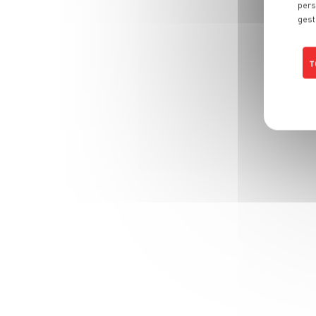
pers
gest
T