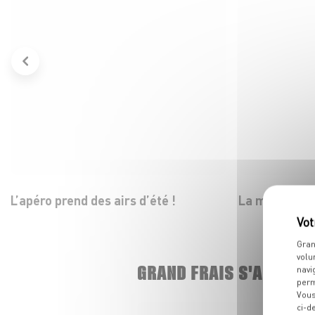
L’apéro prend des airs d’été !
La mozza dans
Gran
volu
GRAND FRAIS S'AGRAND
navi
perm
Vous
ci-d