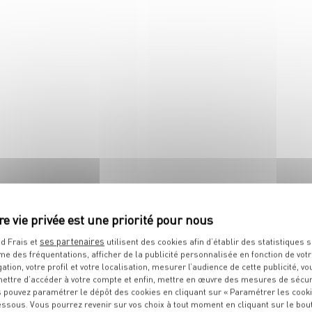
 tous ses états !
Le festival des côtes est au
boucherie !
ses partenaires
d Frais et
utilisent des cookies afin d’établir des statistiques s
me des fréquentations, afficher de la publicité personnalisée en fonction de vot
IT
gation, votre profil et votre localisation, mesurer l’audience de cette publicité, vo
ettre d’accéder à votre compte et enfin, mettre en œuvre des mesures de sécur
 pouvez paramétrer le dépôt des cookies en cliquant sur « Paramétrer les cook
essous. Vous pourrez revenir sur vos choix à tout moment en cliquant sur le bou