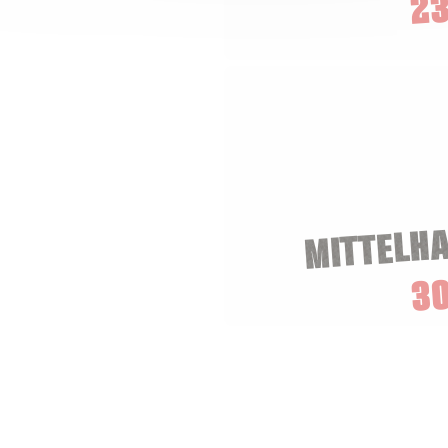
23
MITTELH
3