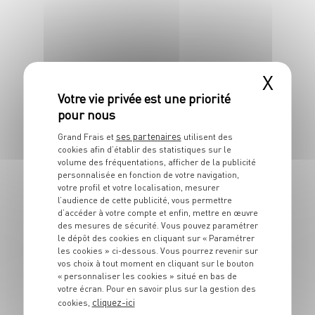
X
PLAT
Spaghettis
ses partenaires
Grand Frais et
utilisent des
primavera
cookies afin d’établir des statistiques sur le
volume des fréquentations, afficher de la publicité
personnalisée en fonction de votre navigation,
6 pers.
25 min
25 min
votre profil et votre localisation, mesurer
l’audience de cette publicité, vous permettre
d’accéder à votre compte et enfin, mettre en œuvre
des mesures de sécurité. Vous pouvez paramétrer
le dépôt des cookies en cliquant sur « Paramétrer
les cookies » ci-dessous. Vous pourrez revenir sur
vos choix à tout moment en cliquant sur le bouton
« personnaliser les cookies » situé en bas de
PLAT
votre écran. Pour en savoir plus sur la gestion des
Galette de potiron,
cliquez-ici
cookies,