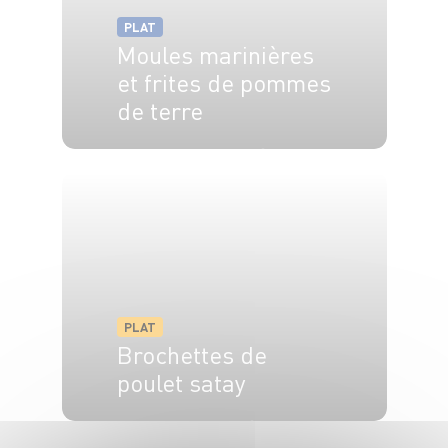
PLAT
Moules marinières
et frites de pommes
de terre
4 pers.
25 min
40 min
PLAT
Brochettes de
poulet satay
2 pers.
1h20
15 min