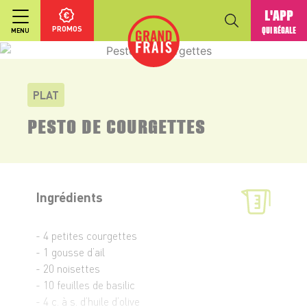
L'APP
PROMOS
QUI RÉGALE
MENU
PLAT
PESTO DE COURGETTES
Ingrédients
- 4 petites courgettes
- 1 gousse d’ail
- 20 noisettes
- 10 feuilles de basilic
- 4 c. à s. d’huile d’olive