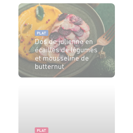
PLAT
Dos de julienne en
écailles de légumes
et mousseline de
butternut
4 pers.
25 min
20 min
PLAT