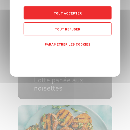
yaourt, saumon
fumé
TOUT ACCEPTER
4 pers.
35 min
25 min
TOUT REFUSER
PARAMÉTRER LES COOKIES
POLITIQUE DE CONFIDENTIALITÉ
PLAT
Lotte panée aux
noisettes
6 pers.
40 min
10 min