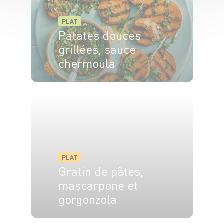
PLAT
Patates douces
grillées, sauce
chermoula
4 pers.
15min
20min
PLAT
Gratin de pâtes,
mascarpone et
gorgonzola
4 pers.
30 min
20 min