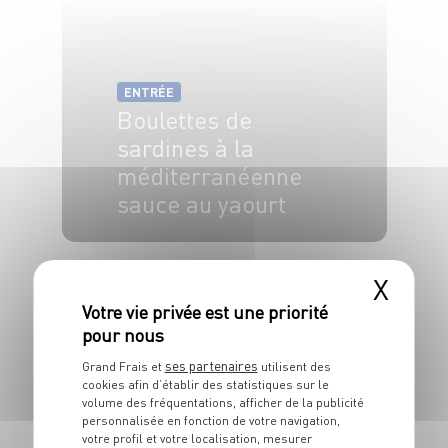
ENTRÉE
Boulettes de
sardines à la
méditerranéenne
sauce au yaourt
4 pers.
25 min
20 min
X
ENTRÉE
Verrines de crème
ses partenaires
Grand Frais et
utilisent des
de patate douce,
cookies afin d’établir des statistiques sur le
volume des fréquentations, afficher de la publicité
crumble de pain
personnalisée en fonction de votre navigation,
votre profil et votre localisation, mesurer
d’épices et Saint