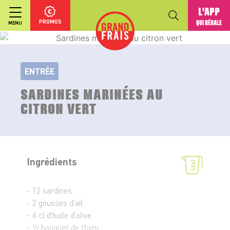
L'APP
PROMOS
QUI RÉGALE
MENU
ENTRÉE
SARDINES MARINÉES AU
CITRON VERT
Ingrédients
- 12 sardines
- 2 gousses d'ail
- 6 cl d'huile d'olive
- ½ bouquet de thym