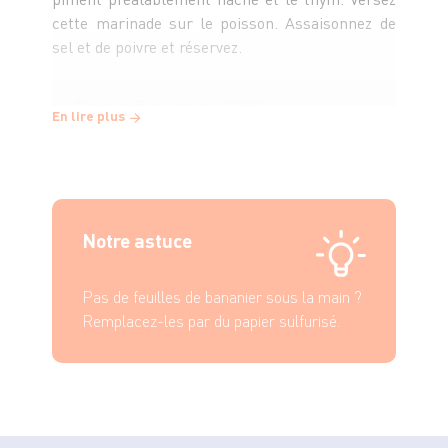
cette marinade sur le poisson. Assaisonnez de
sel et de poivre et réservez.
Préchauffez le four à 210°C.
En lire plus
Rincez les feuilles de bananier à l'eau claire.
Enveloppez les sardines deux par deux dans une
feuille de bananier de façon à former une
papillote. Faites tenir le tout avec un pic si
Notre astuce
nécessaire. Disposez-les sur une plaque
recouverte de papier cuisson.
Pas de feuilles de bananier sous la main ?
Remplacez-les par du papier sulfurisé.
Enfournez les papillotes pour une dizaine de
minutes. Servez sans attendre accompagné de
riz blanc et de citron vert.