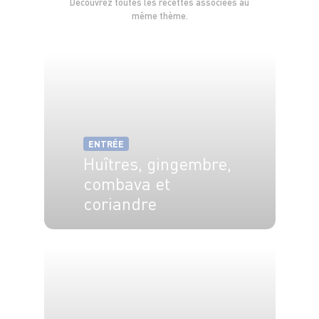
Découvrez toutes les recettes associées au
même thème.
ENTRÉE
Huîtres, gingembre,
combava et
coriandre
4 pers.
10 min