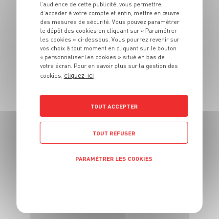
l’audience de cette publicité, vous permettre
Jacques rôties
d’accéder à votre compte et enfin, mettre en œuvre
des mesures de sécurité. Vous pouvez paramétrer
le dépôt des cookies en cliquant sur « Paramétrer
4 pers.
25 min.
15 min.
les cookies » ci-dessous. Vous pourrez revenir sur
vos choix à tout moment en cliquant sur le bouton
« personnaliser les cookies » situé en bas de
votre écran. Pour en savoir plus sur la gestion des
cliquez-ici
cookies,
TOUT ACCEPTER
ENTRÉE
Rouleaux de
TOUT REFUSER
printemps
PARAMÉTRER LES COOKIES
4 pers.
10 min
40 min
POLITIQUE DE CONFIDENTIALITÉ