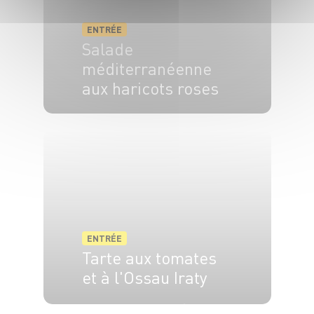
ENTRÉE
Salade
méditerranéenne
aux haricots roses
4 pers.
15 min
ENTRÉE
Tarte aux tomates
et à l'Ossau Iraty
6 pers.
10 min
35 min