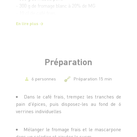
- 300 g de fromage blanc à 20% de MG
- 10 cl de café frais
En lire plus
Préparation
6 personnes
Préparation 15 min
Dans le café frais, trempez les tranches de
pain d'épices, puis disposez-les au fond de 6
verrines individuelles
Mélanger le fromage frais et le mascarpone
dans un saladier et ajouter le sucre.