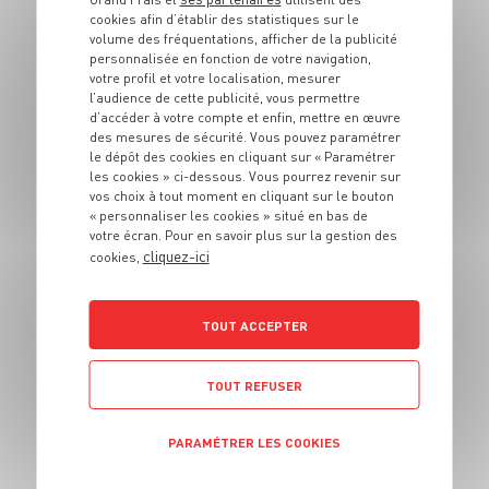
Gaufre liégeoise
cookies afin d’établir des statistiques sur le
volume des fréquentations, afficher de la publicité
6 pers.
1h30
20 min
personnalisée en fonction de votre navigation,
votre profil et votre localisation, mesurer
l’audience de cette publicité, vous permettre
d’accéder à votre compte et enfin, mettre en œuvre
des mesures de sécurité. Vous pouvez paramétrer
le dépôt des cookies en cliquant sur « Paramétrer
les cookies » ci-dessous. Vous pourrez revenir sur
vos choix à tout moment en cliquant sur le bouton
DESSERT
« personnaliser les cookies » situé en bas de
Galette orientale
votre écran. Pour en savoir plus sur la gestion des
cliquez-ici
cookies,
clémentine et fleur
d'oranger
TOUT ACCEPTER
6 pers.
25 min
30 min
TOUT REFUSER
PARAMÉTRER LES COOKIES