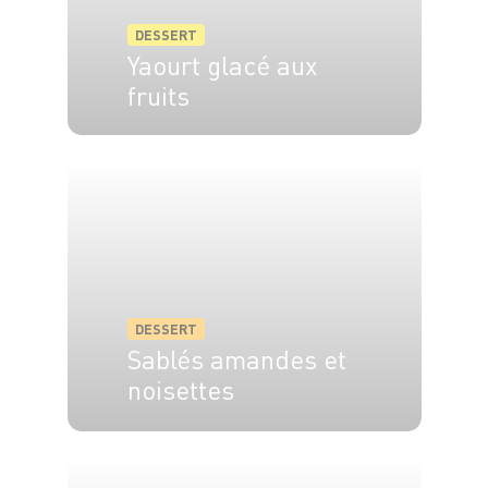
DESSERT
Yaourt glacé aux
fruits
6 pers.
10 min
DESSERT
Sablés amandes et
noisettes
20 pers.
15 min
10 min