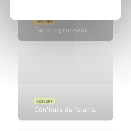
POLITIQUE DE CONFIDENTIALITÉ
DESSERT
Far aux pruneaux
4 pers.
15 min
40 min
DESSERT
Confiture de raisins
6 pers.
10 min
45 min