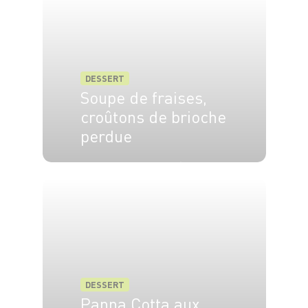
DESSERT
Soupe de fraises,
croûtons de brioche
perdue
4 pers.
15 min
2 min
DESSERT
Panna Cotta aux