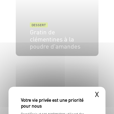
DESSERT
Gratin de
clémentines à la
poudre d'amandes
4 pers.
20 min
15 min
X
DESSERT
ses partenaires
Grand Frais et
utilisent des