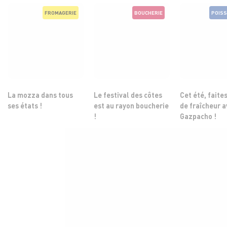
FROMAGERIE
BOUCHERIE
POISS
La mozza dans tous
Le festival des côtes
Cet été, faites
ses états !
est au rayon boucherie
de fraîcheur a
!
Gazpacho !