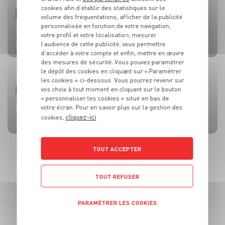
cookies afin d’établir des statistiques sur le
PRODUIT
PRODUIT
PRODUIT
PRODUIT
PRODUIT
volume des fréquentations, afficher de la publicité
TOMATES
OLIVES
BEAUFORT AOP
CÔTE DE BŒUF
MOULES DE BOUCHOT AOP DE LA BAIE DU MONT-SAINT-
personnalisée en fonction de votre navigation,
votre profil et votre localisation, mesurer
MICHEL
l’audience de cette publicité, vous permettre
d’accéder à votre compte et enfin, mettre en œuvre
des mesures de sécurité. Vous pouvez paramétrer
le dépôt des cookies en cliquant sur « Paramétrer
les cookies » ci-dessous. Vous pourrez revenir sur
vos choix à tout moment en cliquant sur le bouton
RECETTE
ACTUALITE
RECETTE
RECETTE
RECETTE
« personnaliser les cookies » situé en bas de
BRUSCHETTA FRAISES TOMATES MOZZA
L’HUILE QUI FAIT TOUTE LA DIFFÉRENCE !
SALADE MOZZARELLA, PÊCHE ET AVOCAT
CÔTE DE BOEUF AU ROQUEFORT
BROCHETTES DE SARDINES ET SAUCE À LA MENTHE
votre écran. Pour en savoir plus sur la gestion des
cliquez-ici
cookies,
TOUT ACCEPTER
TOUT REFUSER
PARAMÉTRER LES COOKIES