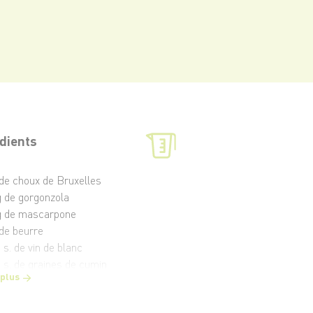
dients
 de choux de Bruxelles
g de gorgonzola
g de mascarpone
 de beurre
à s. de vin de blanc
à s. de graines de cumin
 plus
rre de bouillon de légumes
t poivre