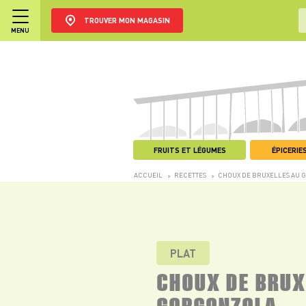
TROUVER MON MAGASIN
MENU
FRUITS ET LÉGUMES
ÉPICERIES
ACCUEIL
RECETTES
CHOUX DE BRUXELLES AU
>
>
PLAT
CHOUX DE BRUX
GORGONZOLA