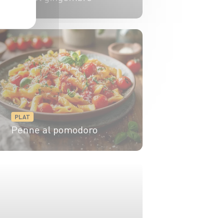
4 pers.
10 min
10 min
PLAT
Penne al pomodoro
2 pers.
10 min
10 min