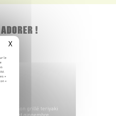
 ADORER !
X
ur le
re
us
ité.
ies »
ton «
PLAT
Saumon grillé teriyaki
miel et gingembre