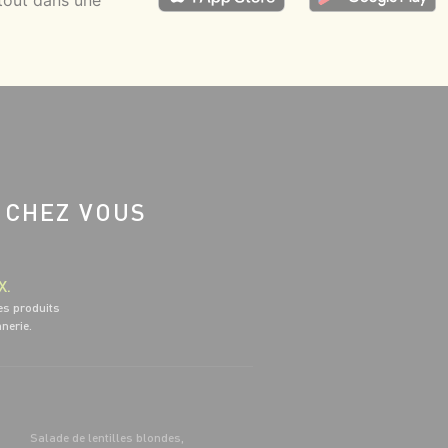
tout dans une
 CHEZ VOUS
X.
es produits
nnerie.
Salade de lentilles blondes,