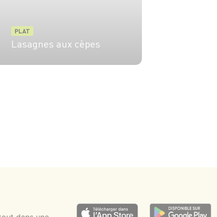
PLAT
Lasagnes aux cèpes
4 pers.
25 min
45 min