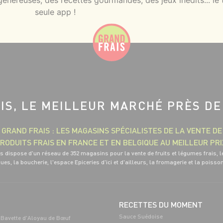
néreuses, des recettes gourmandes, des jeux inédits... le 
seule app !
IS, LE MEILLEUR MARCHÉ PRÈS DE
GRAND FRAIS : LES MAGASINS SPÉCIALISTES DE LA VENTE DE
RODUITS FRAIS EN FRANCE ET EN BELGIQUE AU MEILLEUR PRI
s dispose d'un réseau de 352 magasins pour la vente de fruits et légumes frais, l
ues, la boucherie, l'espace Epiceries d'ici et d'ailleurs, la fromagerie et la poisso
RECETTES DU MOMENT
Sauce Suédoise
Bavette d'Aloyau de Bœuf