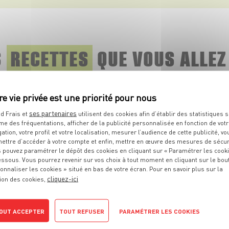
VOIR LE PRODUIT
S
RECETTES
QUE
VOUS ALLEZ
Découvrez toutes les recettes associées au même thème.
ses partenaires
d Frais et
utilisent des cookies afin d’établir des statistiques s
me des fréquentations, afficher de la publicité personnalisée en fonction de vot
gation, votre profil et votre localisation, mesurer l’audience de cette publicité, vo
ettre d’accéder à votre compte et enfin, mettre en œuvre des mesures de sécur
 pouvez paramétrer le dépôt des cookies en cliquant sur « Paramétrer les cook
essous. Vous pourrez revenir sur vos choix à tout moment en cliquant sur le bou
onnaliser les cookies » situé en bas de votre écran. Pour en savoir plus sur la
cliquez-ici
ion des cookies,
OUT ACCEPTER
TOUT REFUSER
PARAMÉTRER LES COOKIES
PLAT
Hot dog à la courgette