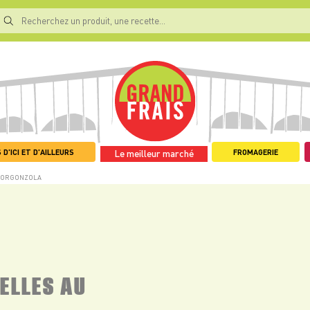
 D'ICI ET D'AILLEURS
FROMAGERIE
Le meilleur marché
 GORGONZOLA
ELLES AU