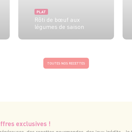
PLAT
Rôti de bœuf aux
légumes de saison
6 pers.
5 min
20 min
TOUTES NOS RECETTES
ffres exclusives !