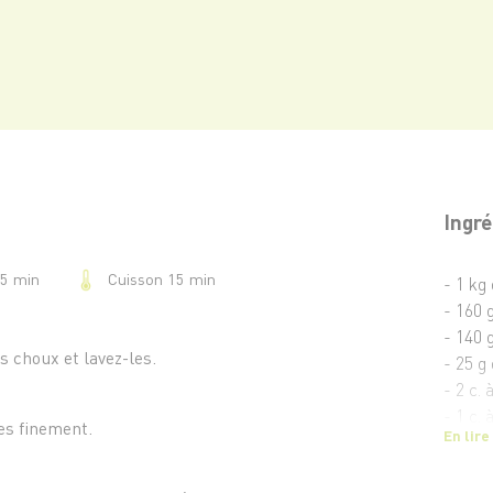
Ingré
Cuisson 15 min
15 min
- 1 kg
- 160 
- 140 
s choux et lavez-les.
- 25 g
- 2 c. 
- 1 c. 
es finement.
En lire
- 1 ve
- Sel e