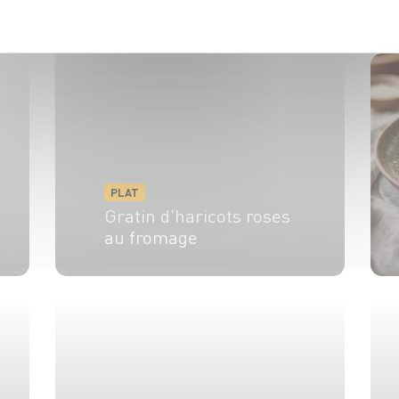
POLITIQUE DE CONFIDENTIALITÉ
4 pers.
15 min
20 min
PLAT
Gratin d'haricots roses
au fromage
4 pers.
15 min
30 min