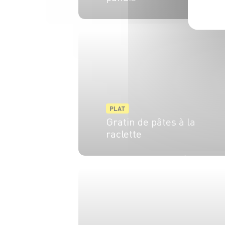
4 pers.
30 min
1h
PLAT
Gratin de pâtes à la
raclette
4 pers.
15 min
25 min