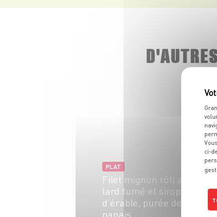
D'AUTRE
Gran
volu
navi
perm
Vous
ci-d
pers
PLAT
gest
Filet mignon rôti au
lard fumé et sirop
d’érable, purée de
T
panais