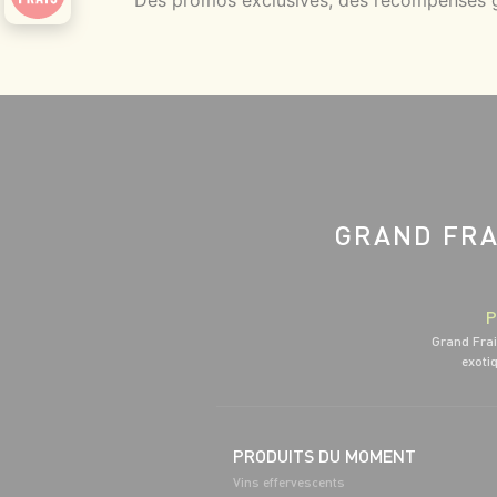
Des promos exclusives, des récompenses gé
GRAND FRA
P
Grand Frai
exotiq
PRODUITS DU MOMENT
Vins effervescents