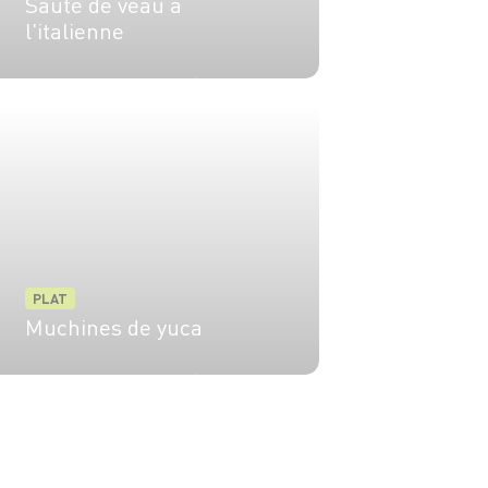
Sauté de veau à
l'italienne
4 pers.
20 min
2h
PLAT
Muchines de yuca
4 pers.
10 min
10 min