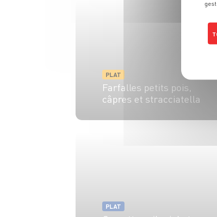
gest
T
PLAT
Farfalles petits pois,
câpres et stracciatella
6 pers.
20 min
10 min
PLAT