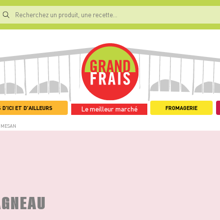
 D'ICI ET D'AILLEURS
FROMAGERIE
Le meilleur marché
RMESAN
AGNEAU