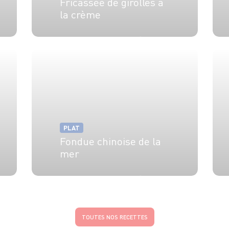
Fricassée de girolles à
la crème
4 pers.
20 min
25 min
PLAT
Fondue chinoise de la
mer
6 pers.
30 min
1h
TOUTES NOS RECETTES