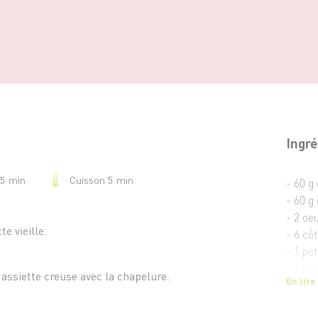
Ingré
Cuisson 5 min
25 min
- 60 g
- 60 g 
- 2 oe
e vieille.
- 6 cô
- 1 pet
- 1 pe
assiette creuse avec la chapelure.
En lire
- un p
- 2 c. 