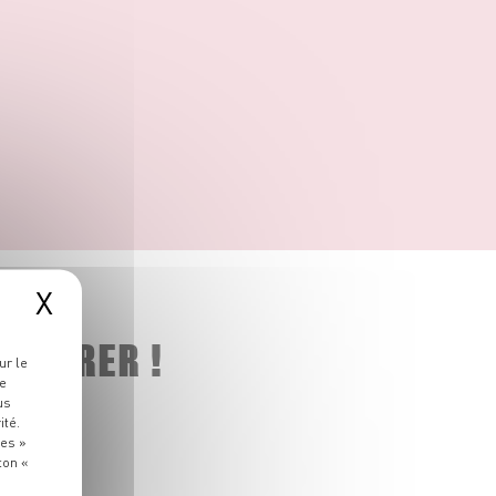
X
 ADORER !
ur le
re
us
ité.
ies »
ton «