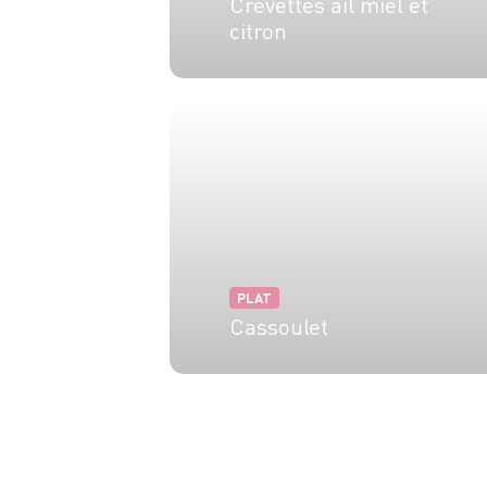
Crevettes ail miel et
citron
4 pers.
10 min
10 min
PLAT
Cassoulet
6 pers.
1h
3h