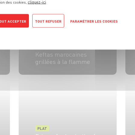
cliquez-ici
ion des cookies,
OUT ACCEPTER
TOUT REFUSER
PARAMÉTRER LES COOKIES
POLITIQUE DE CONFIDENTIALITÉ
PLAT
Keftas marocaines
grillées à la flamme
4 pers.
25 min
10 min
PLAT