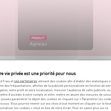
PRODUIT
Agneau
VOIR LE PRODUIT
S
RECETTES
QUE
VOUS ALLEZ
ses partenaires
d Frais et
utilisent des cookies afin d’établir des statistiques s
me des fréquentations, afficher de la publicité personnalisée en fonction de vot
gation, votre profil et votre localisation, mesurer l’audience de cette publicité, vo
ettre d’accéder à votre compte et enfin, mettre en œuvre des mesures de sécur
Découvrez toutes les recettes associées au même thème.
 pouvez paramétrer le dépôt des cookies en cliquant sur « Paramétrer les cook
essous. Vous pourrez revenir sur vos choix à tout moment en cliquant sur le bou
onnaliser les cookies » situé en bas de votre écran. Pour en savoir plus sur la