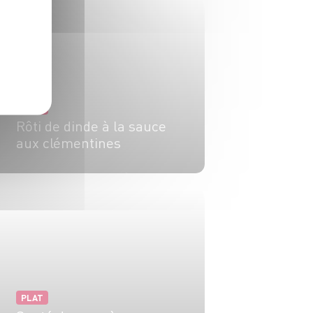
PLAT
Rôti de dinde à la sauce
aux clémentines
4 pers.
25 min
40 min
PLAT