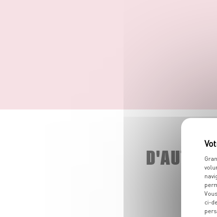
D'AUTRE
Gran
volu
navi
perm
Vous
ci-d
pers