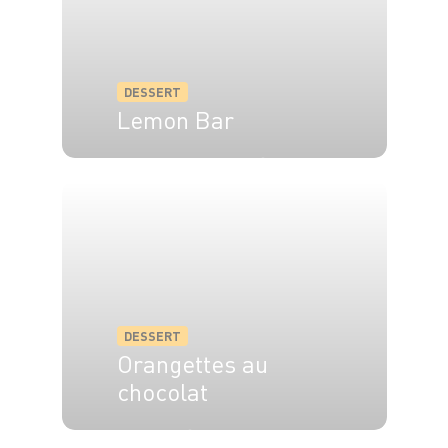
DESSERT
Lemon Bar
4 pers.
45 min
20 min
DESSERT
Orangettes au
chocolat
15 min
1h