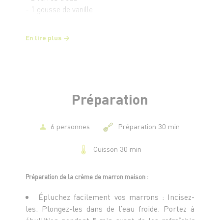
- 1 gousse de vanille
Pour 6 petits pots
En lire plus
- 1 L de lait
- 500 g de crème de marrons
- 5 oeufs
- 1 c. à s. de maïzena
- 1 c. à s. rase de cacao en poudre
Préparation
6 personnes
Préparation 30 min
Cuisson 30 min
Préparation de la crème de marron maison
:
Épluchez facilement vos marrons : Incisez-
les. Plongez-les dans de l’eau froide. Portez à