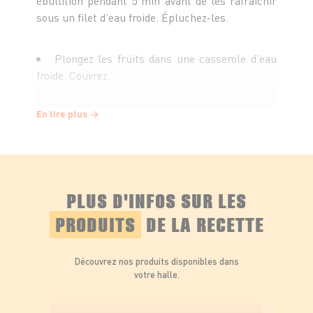
ébullition pendant 5 min avant de les rafraîchir
sous un filet d’eau froide. Épluchez-les.
Plongez les fruits dans une casserole d’eau
froide. Couvrez.
En lire plus
Au premier bouillon, baissez le feu et laissez
cuire 10 à 15 min.
Une fois cuits (ils doivent s’écraser
facilement), égouttez-les puis mixez-les. Gardez
PLUS D'INFOS SUR LES
au chaud.
PRODUITS
DE LA RECETTE
Préparation du sirop
:
Découvrez nos produits disponibles dans
Mélangez le sucre, l’eau et la gousse de
votre halle.
vanille fendue en deux. Portez à ébullition en
remuant de temps en temps jusqu’à ce que la