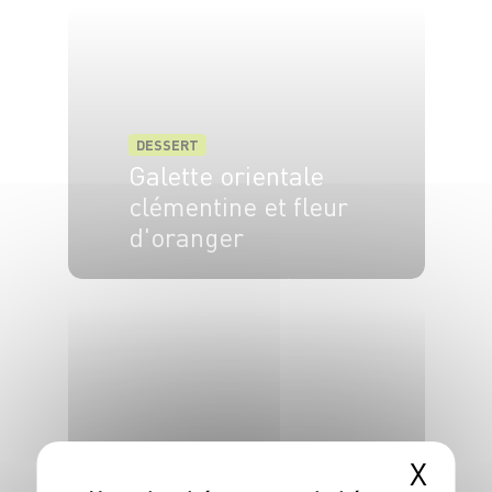
DESSERT
Galette orientale
clémentine et fleur
d'oranger
6 pers.
25 min
30 min
X
DESSERT