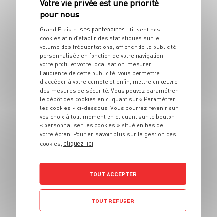
Tarte au sucre de
Noël
ses partenaires
Grand Frais et
utilisent des
cookies afin d’établir des statistiques sur le
6 pers.
20 min
45 min
volume des fréquentations, afficher de la publicité
personnalisée en fonction de votre navigation,
votre profil et votre localisation, mesurer
l’audience de cette publicité, vous permettre
d’accéder à votre compte et enfin, mettre en œuvre
des mesures de sécurité. Vous pouvez paramétrer
le dépôt des cookies en cliquant sur « Paramétrer
les cookies » ci-dessous. Vous pourrez revenir sur
vos choix à tout moment en cliquant sur le bouton
DESSERT
« personnaliser les cookies » situé en bas de
Flan aux œufs et
votre écran. Pour en savoir plus sur la gestion des
cliquez-ici
cookies,
caramel
6 pers.
15 min
55 min
TOUT ACCEPTER
TOUT REFUSER