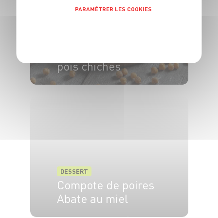
PARAMÉTRER LES COOKIES
POLITIQUE DE CONFIDENTIALITÉ
DESSERT
Pâte à crêpes aux
pois chiches
4 pers.
10min
20min
DESSERT
Compote de poires
Abate au miel