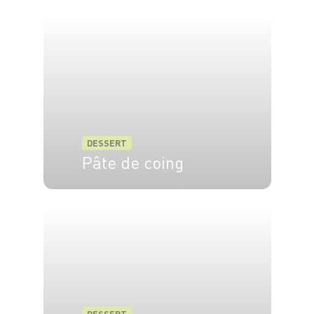
4 pers.
15 min
15 min
DESSERT
Pâte de coing
6 pers.
10 min
1h