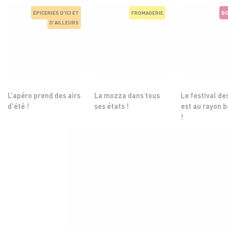
ÉPICERIES D'ICI ET
FROMAGERIE
BO
D'AILLEURS
L’apéro prend des airs
La mozza dans tous
Le festival de
d’été !
ses états !
est au rayon 
!