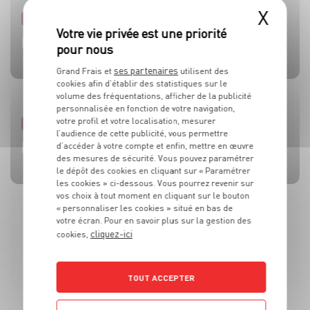
X
PRODUIT
PRODUIT
PRODUIT
PRODUIT
PRODUIT
TOMATES
OLIVES
BEAUFORT AOP
CÔTE DE BŒUF
MOULES DE BOUCHOT AOP DE LA BAIE DU MONT-SAINT-
MICHEL
ses partenaires
Grand Frais et
utilisent des
cookies afin d’établir des statistiques sur le
volume des fréquentations, afficher de la publicité
personnalisée en fonction de votre navigation,
votre profil et votre localisation, mesurer
RECETTE
ACTUALITE
RECETTE
RECETTE
RECETTE
l’audience de cette publicité, vous permettre
BRUSCHETTA FRAISES TOMATES MOZZA
L’HUILE QUI FAIT TOUTE LA DIFFÉRENCE !
SALADE MOZZARELLA, PÊCHE ET AVOCAT
CÔTE DE BOEUF AU ROQUEFORT
BROCHETTES DE SARDINES ET SAUCE À LA MENTHE
d’accéder à votre compte et enfin, mettre en œuvre
des mesures de sécurité. Vous pouvez paramétrer
le dépôt des cookies en cliquant sur « Paramétrer
les cookies » ci-dessous. Vous pourrez revenir sur
vos choix à tout moment en cliquant sur le bouton
« personnaliser les cookies » situé en bas de
votre écran. Pour en savoir plus sur la gestion des
cliquez-ici
cookies,
TOUT ACCEPTER