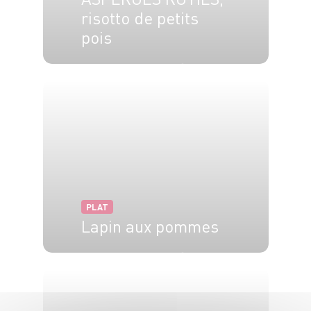
risotto de petits
pois
4 pers.
25 min
10 min
PLAT
Lapin aux pommes
6 pers.
20 min
20 min