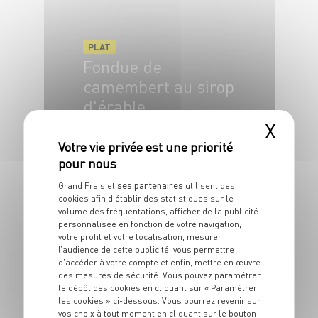
PLAT
Fondue de
camembert au sirop
d'érable
X
4 pers.
5 min
10 min
ses partenaires
Grand Frais et
utilisent des
cookies afin d’établir des statistiques sur le
volume des fréquentations, afficher de la publicité
personnalisée en fonction de votre navigation,
votre profil et votre localisation, mesurer
PLAT
l’audience de cette publicité, vous permettre
Tarte aux lardons,
d’accéder à votre compte et enfin, mettre en œuvre
pommes de terre et
des mesures de sécurité. Vous pouvez paramétrer
le dépôt des cookies en cliquant sur « Paramétrer
gaperon
les cookies » ci-dessous. Vous pourrez revenir sur
vos choix à tout moment en cliquant sur le bouton