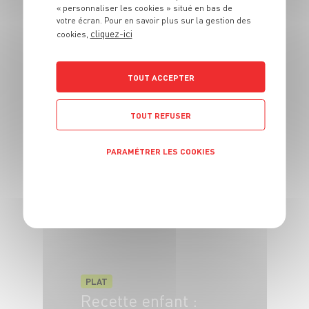
« personnaliser les cookies » situé en bas de
4 pers.
20 min
25 min
votre écran. Pour en savoir plus sur la gestion des
cliquez-ici
cookies,
TOUT ACCEPTER
PLAT
TOUT REFUSER
Veau aux asperges,
sauce crémeuse
PARAMÉTRER LES COOKIES
citronnée
POLITIQUE DE CONFIDENTIALITÉ
4 pers.
20 min
25 min
PLAT
Recette enfant :