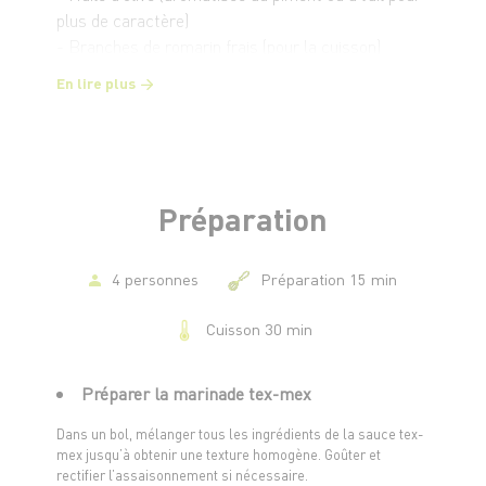
plus de caractère)
- Branches de romarin frais (pour la cuisson)
En lire plus
Pour la sauce tex-mex maison :
- 3 c. à soupe de ketchup
- 1 c. à soupe de sauce barbecue
- 1 c. à café de paprika fumé
- 1 c. à café de cumin moulu
Préparation
- 1 c. à café de piment doux ou fort (selon les
goûts)
- 1 gousse d’ail émincée
4 personnes
Préparation 15 min
- 1 c. à soupe de jus de citron vert
Cuisson 30 min
- 2 c. à soupe d’huile d’olive
- Sel, poivre
Préparer la marinade tex-mex
Dans un bol, mélanger tous les ingrédients de la sauce tex-
mex jusqu’à obtenir une texture homogène. Goûter et
rectifier l’assaisonnement si nécessaire.