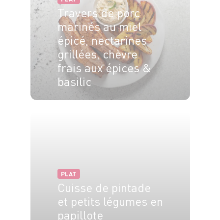
Travers de porc
marinés au miel
épicé, nectarines
grillées, chèvre
frais aux épices &
basilic
4 pers.
20 min
90 min
PLAT
Cuisse de pintade
et petits légumes en
papillote