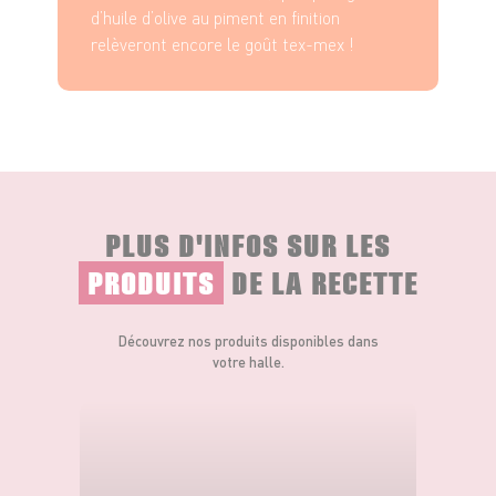
d’huile d’olive au piment en finition
Laisser reposer la côte de bœuf
5 à 10 minutes
sous une
relèveront encore le goût tex-mex !
feuille de papier alu avant de la trancher. Cela permet aux
jus de bien se répartir.
PLUS D'INFOS SUR LES
PRODUITS
DE LA RECETTE
Découvrez nos produits disponibles dans
votre halle.