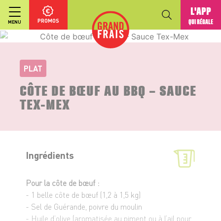
L'APP
PROMOS
QUI RÉGALE
MENU
PLAT
CÔTE DE BŒUF AU BBQ – SAUCE
TEX-MEX
Ingrédients
Pour la côte de bœuf :
- 1 belle côte de bœuf (1,2 à 1,5 kg)
- Sel de Guérande, poivre du moulin
- Huile d’olive (aromatisée au piment ou à l’ail pour