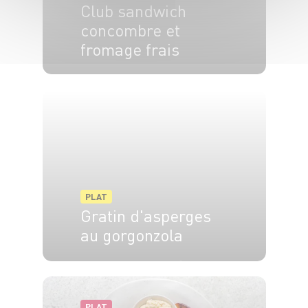
Club sandwich
concombre et
fromage frais
4 pers.
10 min
PLAT
Gratin d'asperges
au gorgonzola
6 pers.
20 min
25 min
PLAT