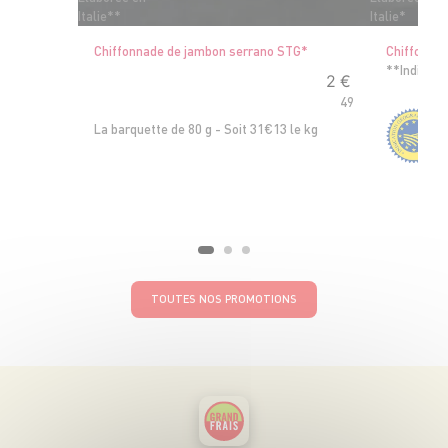
Italie**
Italie*
Chiffonnade de jambon serrano STG*
Chiffonnad
**Indicati
2
€
49
La barquette de 80 g - Soit 31€13 le kg
L
TOUTES NOS PROMOTIONS