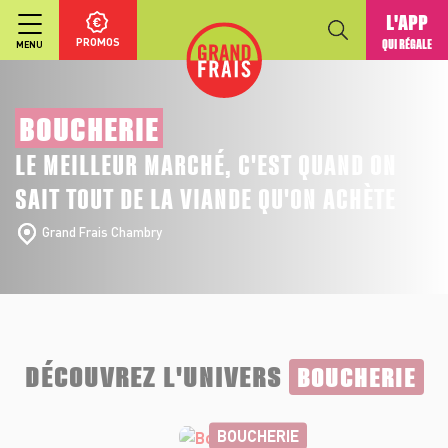
L'APP
PROMOS
QUI RÉGALE
MENU
BOUCHERIE
LE MEILLEUR MARCHÉ, C'EST QUAND ON
SAIT TOUT DE LA VIANDE QU'ON ACHÈTE
Grand Frais Chambry
DÉCOUVREZ L'UNIVERS
BOUCHERIE
BOUCHERIE