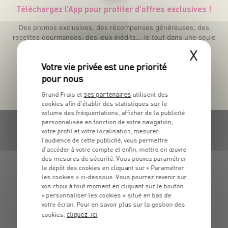
Téléchargez l’App pour profiter d’offres exclusives !
Des promos exclusives, des récompenses généreuses, des
recettes gourmandes, des jeux inédits... le tout dans une seule
app !
X
ses partenaires
Grand Frais et
utilisent des
cookies afin d’établir des statistiques sur le
volume des fréquentations, afficher de la publicité
personnalisée en fonction de votre navigation,
votre profil et votre localisation, mesurer
l’audience de cette publicité, vous permettre
d’accéder à votre compte et enfin, mettre en œuvre
des mesures de sécurité. Vous pouvez paramétrer
le dépôt des cookies en cliquant sur « Paramétrer
GRAND FRAIS, LE MEILLEUR
les cookies » ci-dessous. Vous pourrez revenir sur
MARCHÉ PRÈS DE CHEZ VOUS
vos choix à tout moment en cliquant sur le bouton
« personnaliser les cookies » situé en bas de
BŒUF, AGNEAU, VOLAILLE : RENDEZ-VOUS CHEZ
votre écran. Pour en savoir plus sur la gestion des
cliquez-ici
cookies,
GRAND FRAIS POUR UNE VIANDE DE QUALITÉ