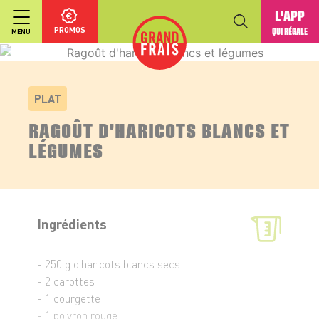
L'APP
PROMOS
QUI RÉGALE
MENU
PLAT
RAGOÛT D'HARICOTS BLANCS ET
LÉGUMES
Ingrédients
- 250 g d'haricots blancs secs
- 2 carottes
- 1 courgette
- 1 poivron rouge