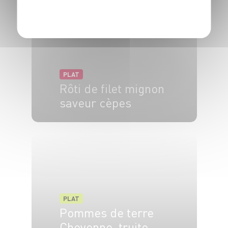
POLITIQUE DE CONFIDENTIALITÉ
PLAT
Rôti de filet mignon
saveur cèpes
4 pers.
15 min
30 min
PLAT
Pommes de terre
Cheyenne, truite