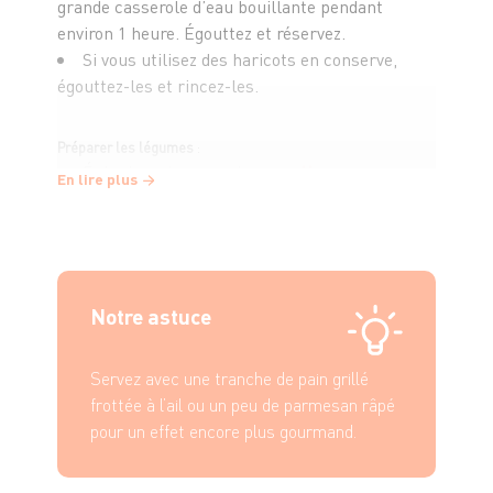
grande casserole d’eau bouillante pendant
environ 1 heure. Égouttez et réservez.
Si vous utilisez des haricots en conserve,
égouttez-les et rincez-les.
Préparer les légumes
:
Éplucher et couper les
carottes
en
En lire plus
rondelles.
Laver et couper la
courgette
en dés.
Épépiner et couper le
poivron
en lanières.
Émincer l’
oignon
et hacher l’ail.
Notre astuce
Faire revenir les légumes
:
Dans une grande cocotte, faire chauffer
Servez avec une tranche de pain grillé
l’huile d’olive
.
frottée à l’ail ou un peu de parmesan râpé
Ajouter l’oignon et l’ail, faire revenir quelques
pour un effet encore plus gourmand.
minutes jusqu’à ce qu’ils deviennent
translucides.