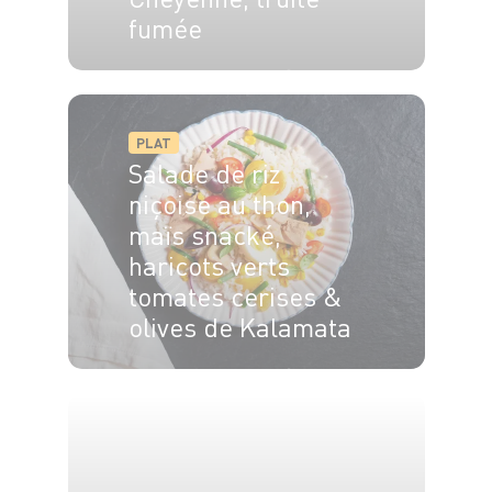
fumée
6 pers.
15 min
15 min
PLAT
Salade de riz
niçoise au thon,
maïs snacké,
haricots verts
tomates cerises &
olives de Kalamata
4 pers.
12 min
20 min