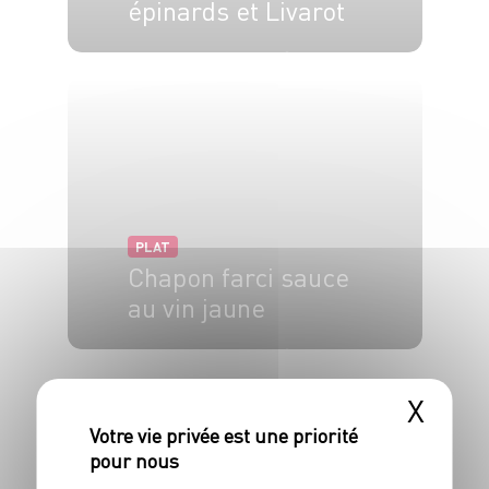
épinards et Livarot
6 pers.
20 min
50 min
PLAT
Chapon farci sauce
au vin jaune
4 pers.
30 min
2h
X