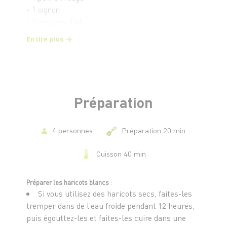
- 1 oignon
- 2 gousses d’ail
- 400 g de tomates concassées
En lire plus
- 750 ml de bouillon de légumes
- 2 cuillères à soupe d’huile d’olive
- 1 cuillère à café de paprika
- 1 cuillère à café d’herbes de Provence
- Sel, poivre
Préparation
- 1 feuille de laurier
4 personnes
Préparation 20 min
Cuisson 40 min
Préparer les haricots blancs
:
Si vous utilisez des haricots secs, faites-les
tremper dans de l’eau froide pendant 12 heures,
puis égouttez-les et faites-les cuire dans une