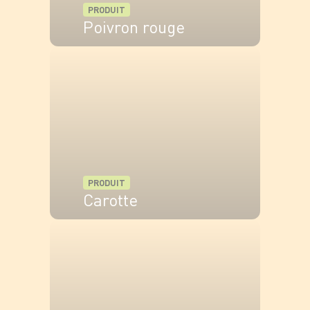
Retirer la feuille de laurier et servir chaud,
PRODUIT
accompagné de pain complet ou de riz.
Poivron rouge
Bon appétit !
VOIR LE PRODUIT
PRODUIT
Carotte
VOIR LE PRODUIT