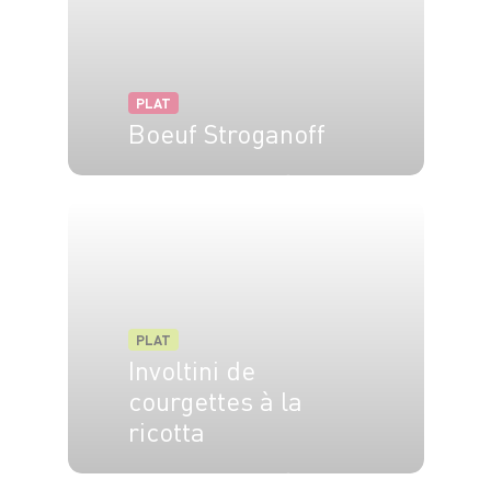
PLAT
Boeuf Stroganoff
4 pers.
20 min
25 minute
PLAT
Involtini de
courgettes à la
ricotta
4 pers.
10 min
15 min