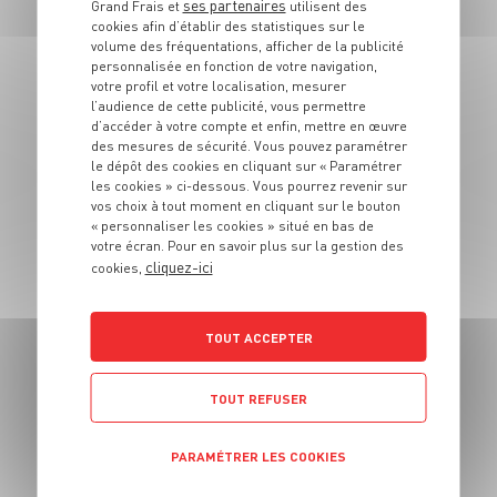
ses partenaires
Grand Frais et
utilisent des
cookies afin d’établir des statistiques sur le
volume des fréquentations, afficher de la publicité
PLAT
personnalisée en fonction de votre navigation,
Paupiettes de veau
votre profil et votre localisation, mesurer
l’audience de cette publicité, vous permettre
à la crème
d’accéder à votre compte et enfin, mettre en œuvre
des mesures de sécurité. Vous pouvez paramétrer
le dépôt des cookies en cliquant sur « Paramétrer
4 pers.
15 min
30 min
les cookies » ci-dessous. Vous pourrez revenir sur
vos choix à tout moment en cliquant sur le bouton
« personnaliser les cookies » situé en bas de
votre écran. Pour en savoir plus sur la gestion des
cliquez-ici
cookies,
PLAT
Sandwich focaccia
TOUT ACCEPTER
aux polpette,
burrata, tomates
TOUT REFUSER
cerises rôties et
pesto verde
PARAMÉTRER LES COOKIES