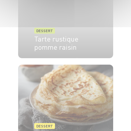
DESSERT
Tarte rustique
pomme raisin
4 pers.
15 min
25 min
DESSERT