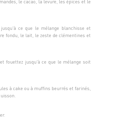
- 2 oe
mandes, le cacao, la levure, les épices et le
- 130 
- Le z
- Le z
 jusqu'à ce que le mélange blanchisse et
 fondu, le lait, le zeste de clémentines et
 et fouettez jusqu'à ce que le mélange soit
les à cake ou à muffins beurrés et farinés,
cuisson.
er.