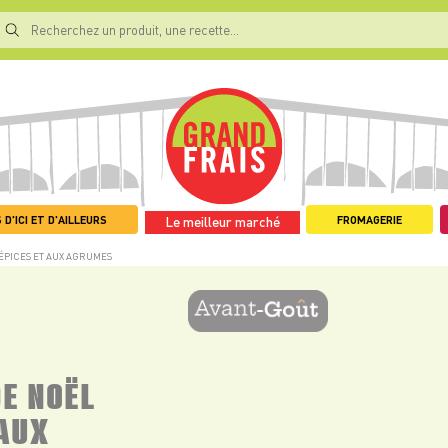
 D'ICI ET D'AILLEURS
FROMAGERIE
Le meilleur marché
 ÉPICES ET AUX AGRUMES
DE NOËL
 AUX