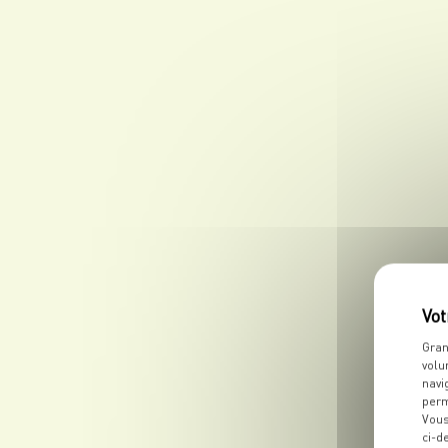
Gran
volu
navi
perm
Vous
ci-d