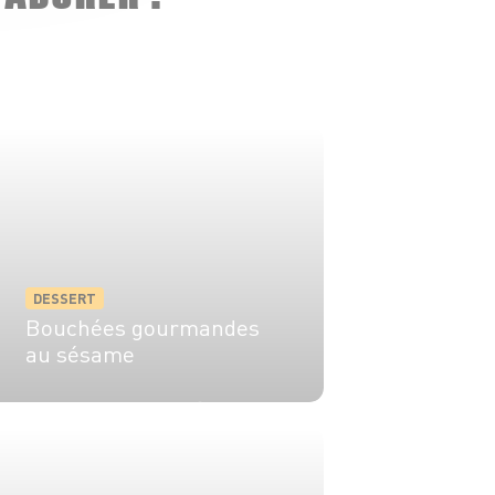
DESSERT
Bouchées gourmandes
au sésame
4 pers.
40 min
15 min