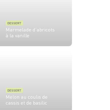
DESSERT
Marmelade d’abricots
à la vanille
4 pers.
1h
1h
DESSERT
Melon au coulis de
cassis et de basilic