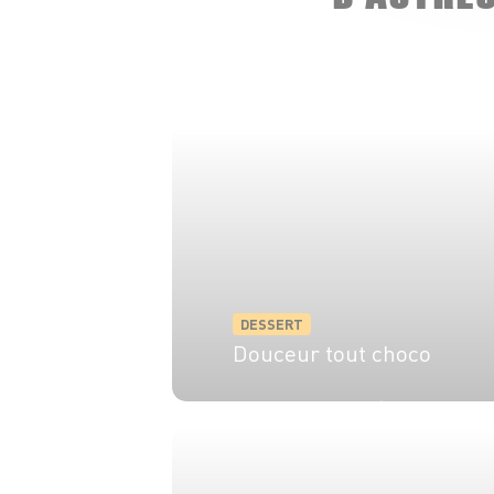
DESSERT
Douceur tout choco
4 pers.
1h
30 min