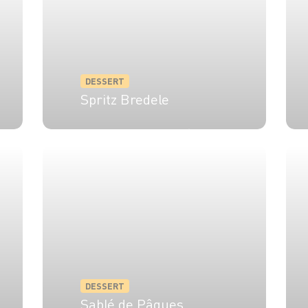
DESSERT
Spritz Bredele
8 pers.
30 min
15 min
DESSERT
Sablé de Pâques