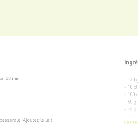
Ingré
son 20 min
- 130 
- 10 cl
- 180 g
- 60 g
- 40 g
- ½ sa
asserole. Ajoutez le lait.
En lire
- 1 c. 
- 1 pi