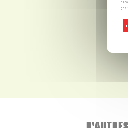
pers
gest
T
D'AUTRE