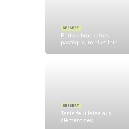
DESSERT
Petites brochettes
pastèque, miel et feta
4 pers.
10 min
DESSERT
Tarte feuilletée aux
clémentines