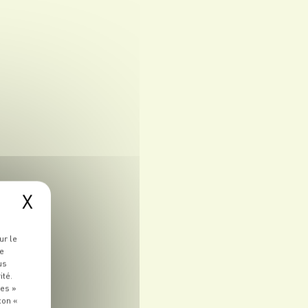
X
ur le
re
us
ité.
ies »
ton «