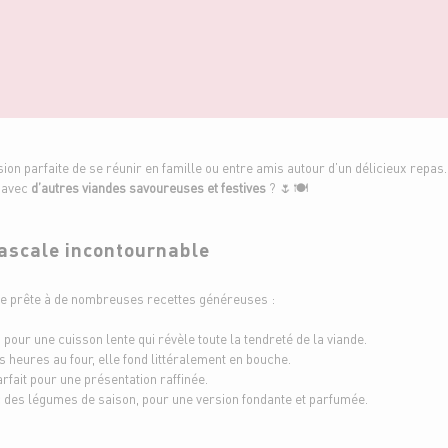
on parfaite de se réunir en famille ou entre amis autour d’un délicieux repas. 
s avec
d’autres viandes savoureuses et festives
? 🌷🍽️
Pascale incontournable
se prête à de nombreuses recettes généreuses :
n, pour une cuisson lente qui révèle toute la tendreté de la viande.
s heures au four, elle fond littéralement en bouche.
rfait pour une présentation raffinée.
c des légumes de saison, pour une version fondante et parfumée.