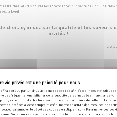
rbes fraîches, et vous pouvez les accompagner d'un verre de vin *: un Côtes-
avec le bœuf.
nde choisie, misez sur la qualité et les saveurs 
invités !
*L'abus d'
'INFOS SUR LES
PRODUITS
DE L'
ses partenaires
d Frais et
utilisent des cookies afin d’établir des statistiques s
me des fréquentations, afficher de la publicité personnalisée en fonction de vot
Découvrez nos produits disponibles dans votre halle.
gation, votre profil et votre localisation, mesurer l’audience de cette publicité, vo
ettre d’accéder à votre compte et enfin, mettre en œuvre des mesures de sécur
 pouvez paramétrer le dépôt des cookies en cliquant sur « Paramétrer les cook
essous. Vous pourrez revenir sur vos choix à tout moment en cliquant sur le bou