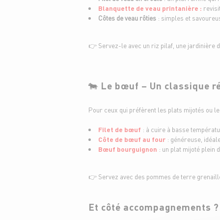
Blanquette de veau printanière
:
revisi
Côtes de veau rôties
: simples et savoureus
👉 Servez-le avec un riz pilaf, une jardinièr
🐄
Le bœuf – Un classique r
Pour ceux qui préfèrent les plats mijotés ou l
Filet de bœuf
: à cuire à basse températu
Côte de bœuf au four
: généreuse, idéale
Bœuf bourguignon
: un plat mijoté plein 
👉 Servez avec des pommes de terre grenaille,
Et côté accompagnements ?