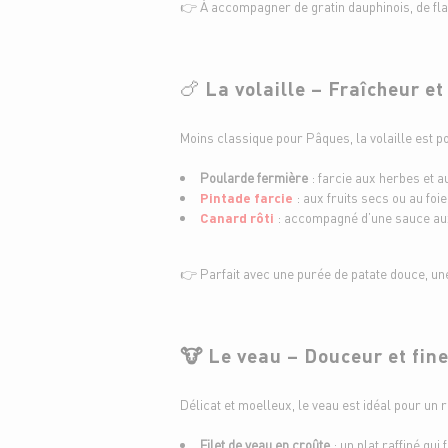
👉 À accompagner de gratin dauphinois, de fla
🍗
La volaille – Fraîcheur et
Moins classique pour Pâques, la volaille est po
Poularde fermière
: farcie aux herbes et a
Pintade farcie
: aux fruits secs ou au foi
Canard rôti
: accompagné d’une sauce aux
👉 Parfait avec une purée de patate douce, un
🐮 Le veau – Douceur et fin
Délicat et moelleux, le veau est idéal pour un r
Filet de veau en croûte
: un plat raffiné qui 