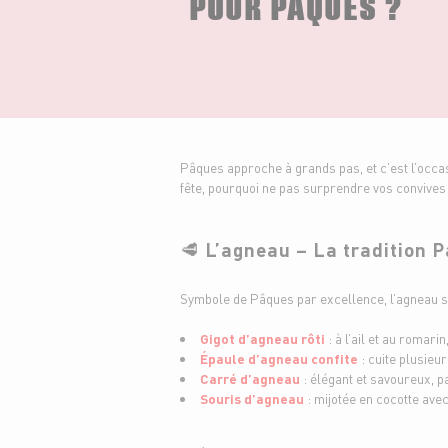
POUR PÂQUES ?
Pâques approche à grands pas, et c’est l’occasi
fête, pourquoi ne pas surprendre vos convive
🥩
L’agneau – La tradition 
Symbole de Pâques par excellence, l’agneau 
Gigot d’agneau rôti
: à l’ail et au romari
Épaule d’agneau confite
: cuite plusieur
Carré d’agneau
: élégant et savoureux, pa
Souris d’agneau
: mijotée en cocotte ave