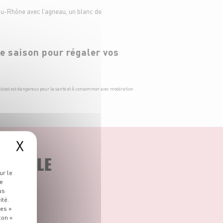
du-Rhône avec l’agneau, un blanc de
de saison pour régaler vos
alcool est dangereux pour la santé et À consommer avec modération
X
ARTICLE
ur le
re
us
ité.
ies »
ton «