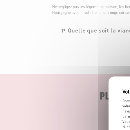
Ne négligez pas les légumes de saison, les he
Bourgogne avec la volaille, ou un rouge corsé 
🍴 Quelle que soit la via
PLUS D
Gran
volu
navi
perm
Vous
ci-d