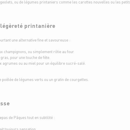
geolets, ou de légumes printaniers comme les carottes nouvelles ou les petits
 légèreté printanière
urtant une alternative fine et savoureuse :
ux champignons, ou simplement rôtie au four.
e gras, pour une touche de fête.
 agrumes ou au miel pour un équilibre sucré-salé.
e poêlée de légumes verts ou un gratin de courgettes.
esse
epas de Pâques tout en subtilité :
fait toujours sensation.