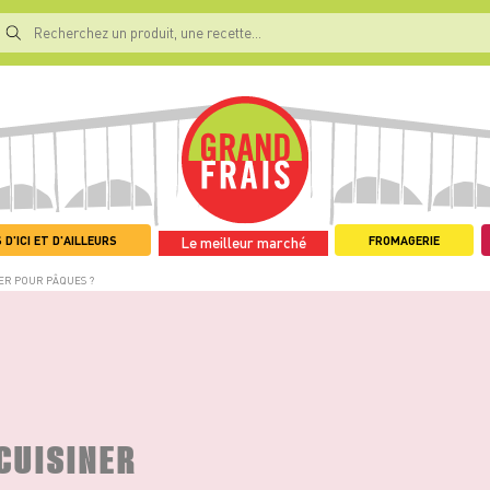
 D'ICI ET D'AILLEURS
FROMAGERIE
Le meilleur marché
ER POUR PÂQUES ?
CUISINER