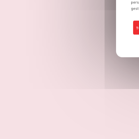
pers
gest
T