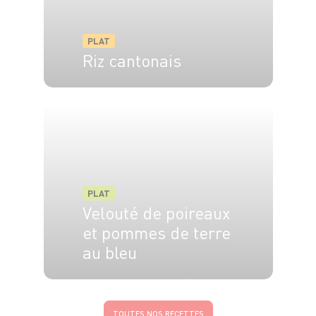
PLAT
Riz cantonais
4 pers.
30 min
20 min
PLAT
Velouté de poireaux
et pommes de terre
au bleu
4 pers.
15 min
25 min
TOUTES NOS RECETTES