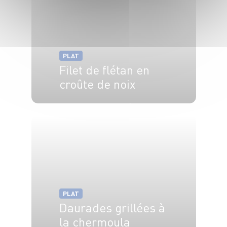
PLAT
Filet de flétan en
croûte de noix
4 pers.
5 min
20 min
PLAT
Daurades grillées à
la chermoula