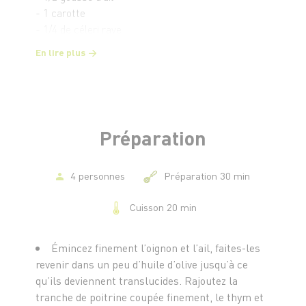
- 1 carotte
- 1/4 de céleri rave
- 1/2 poivron rouge
En lire plus
- 1 courgette
- 1/4 de citron confit
- 1/2 bouquet de coriandre fraîche
- 2 branches de thym
- Huile d’olive
Préparation
- 1 cube de bouillon de volaille
- Coriandre en grains
- 8 gambas
4 personnes
Préparation 30 min
Cuisson 20 min
Émincez finement l’oignon et l’ail, faites-les
revenir dans un peu d’huile d’olive jusqu’à ce
qu’ils deviennent translucides. Rajoutez la
tranche de poitrine coupée finement, le thym et