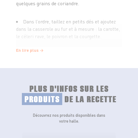
quelques grains de coriandre.
Dans l’ordre, taillez en petits dés et ajoutez
dans la casserole au fur et à mesure : la carotte,
le céleri rave, le poivron et la courgette.
En lire plus
Taillez le citron confit de la même manière.
Réservez la moitié et ajoutez l’autre dans la
casserole. Laissez cuire 5 minutes. Ajoutez le
cube de bouillon de volaille et mouillez avec de
l’eau à hauteur.
PLUS D'INFOS SUR LES
PRODUITS
DE LA RECETTE
Ajoutez la choucroute et laissez cuire 10 min.
Découvrez nos produits disponibles dans
Pendant la cuisson des légumes, faites
votre halle.
revenir les gambas dans une poêle avec un peu
d’huile d’olive. Salez, poivrez.