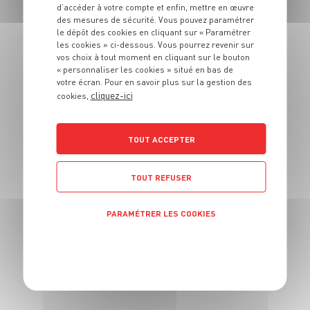
Nouilles chinoises
d’accéder à votre compte et enfin, mettre en œuvre
des mesures de sécurité. Vous pouvez paramétrer
au boeuf et aux
le dépôt des cookies en cliquant sur « Paramétrer
légumes
les cookies » ci-dessous. Vous pourrez revenir sur
vos choix à tout moment en cliquant sur le bouton
« personnaliser les cookies » situé en bas de
4 pers.
15 min
50 min
votre écran. Pour en savoir plus sur la gestion des
cliquez-ici
cookies,
TOUT ACCEPTER
TOUT REFUSER
PARAMÉTRER LES COOKIES
PLAT
Grillade de l'été
POLITIQUE DE CONFIDENTIALITÉ
4 pers.
40 min
20 min