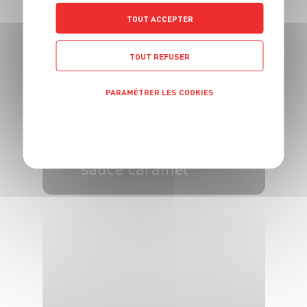
4 pers.
25 min
20 min
TOUT ACCEPTER
TOUT REFUSER
PARAMÉTRER LES COOKIES
POLITIQUE DE CONFIDENTIALITÉ
DESSERT
Crêpes aux poires
sauce caramel
6 pers.
15 min
15 min