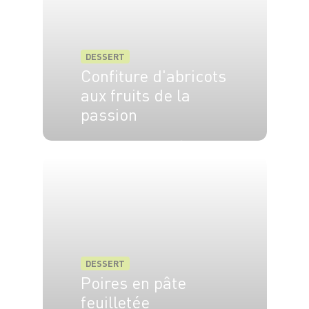
DESSERT
Confiture d'abricots
aux fruits de la
passion
6 pers.
15 min
20 min
DESSERT
Poires en pâte
feuilletée