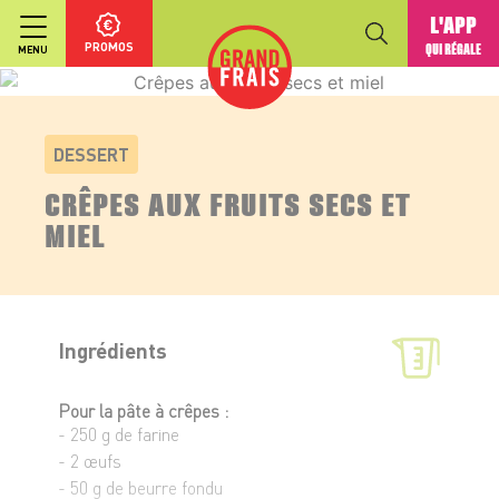
L'APP
PROMOS
QUI RÉGALE
MENU
DESSERT
CRÊPES AUX FRUITS SECS ET
MIEL
Ingrédients
Pour la pâte à crêpes :
- 250 g de farine
- 2 œufs
- 50 g de beurre fondu