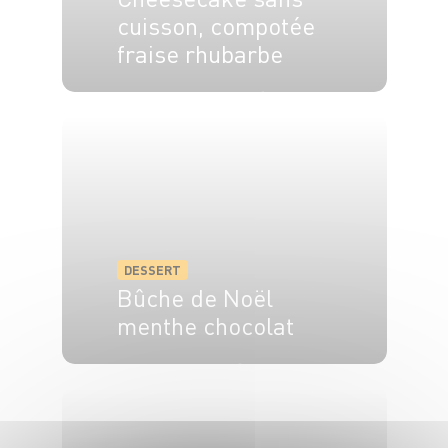
cuisson, compotée
fraise rhubarbe
4 pers.
35 min
10 min
DESSERT
Bûche de Noël
menthe chocolat
6 pers.
1h
15 min