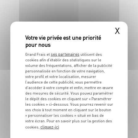
X
DESSERT
Panna cotta de
clémentines
ses partenaires
Grand Frais et
utilisent des
cookies afin d’établir des statistiques sur le
6 pers.
20 min
volume des fréquentations, afficher de la publicité
personnalisée en fonction de votre navigation,
votre profil et votre localisation, mesurer
l’audience de cette publicité, vous permettre
d’accéder à votre compte et enfin, mettre en œuvre
des mesures de sécurité. Vous pouvez paramétrer
le dépôt des cookies en cliquant sur « Paramétrer
DESSERT
les cookies » ci-dessous. Vous pourrez revenir sur
vos choix à tout moment en cliquant sur le bouton
Tartelettes
« personnaliser les cookies » situé en bas de
croustillantes aux
votre écran. Pour en savoir plus sur la gestion des
cliquez-ici
cookies,
fraises