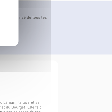
démique prisé de tous les
ac Léman,, le lavaret se
 et du Bourget. Elle fait
que des poissons de ces