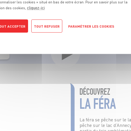
ÉPISODE 48
onnaliser les cookies » situé en bas de votre écran. Pour en savoir plus sur la
cliquez-ici
ion des cookies,
traux sont indispensables pour pêcher la Fera, un poisson en
gourmets.
OUT ACCEPTER
TOUT REFUSER
PARAMÉTRER LES COOKIES
POLITIQUE DE CONFIDENTIALITÉ
DÉCOUVREZ
LA FÉRA
La féra se pêche sur le l
pêche sur le lac d’Annecy
partie du trio emblémati