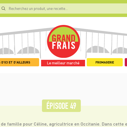
 D'ICI ET D'AILLEURS
FROMAGERIE
Le meilleur marché
ÉPISODE 49
de famille pour Céline, agricultrice en Occitanie. Dans cette ex