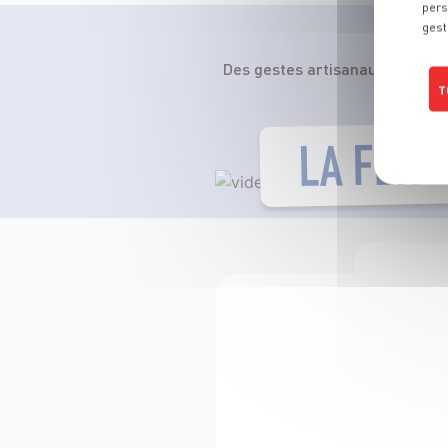
pers
gest
Des gestes artisanaux et ances
T
LA FÉRA