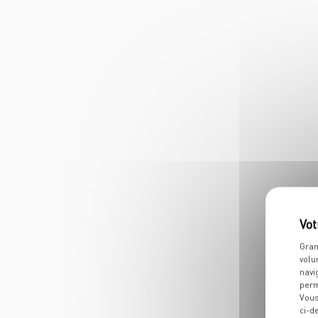
Gran
volu
navi
perm
Vous
ci-d