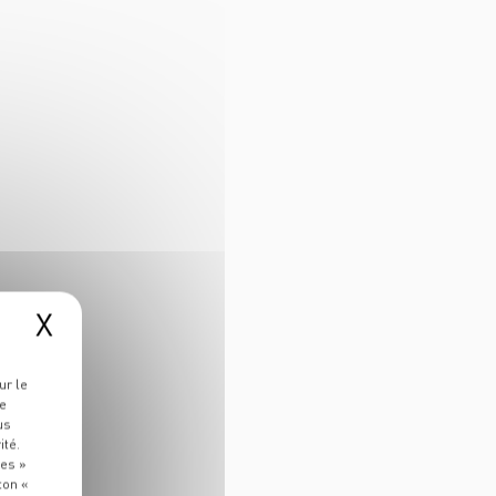
X
ur le
re
us
ité.
ies »
ton «