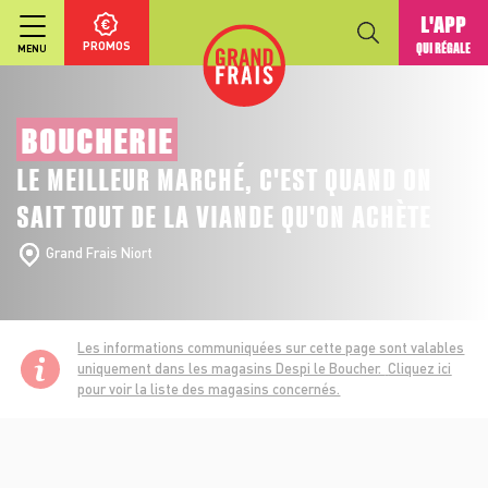
L'APP
PROMOS
QUI RÉGALE
MENU
BOUCHERIE
LE MEILLEUR MARCHÉ, C'EST QUAND ON
SAIT TOUT DE LA VIANDE QU'ON ACHÈTE
Grand Frais Niort
Les informations communiquées sur cette page sont valables
uniquement dans les magasins Despi le Boucher.
Cliquez ici
pour voir la liste des magasins concernés.