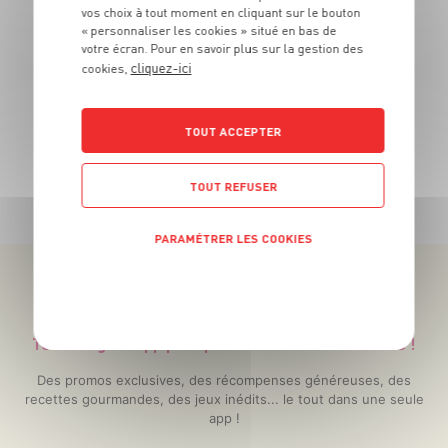
10
€
vos choix à tout moment en cliquant sur le bouton
99
« personnaliser les cookies » situé en bas de
votre écran. Pour en savoir plus sur la gestion des
Le plateau de 900g - Soit 12€21 le kg
Le 
cliquez-ici
cookies,
TOUT ACCEPTER
TOUTES NOS PROMOTIONS
TOUT REFUSER
PARAMÉTRER LES COOKIES
POLITIQUE DE CONFIDENTIALITÉ
Téléchargez l’App pour profiter d’offres exclusives !
Des promos exclusives, des récompenses généreuses, des
recettes gourmandes, des jeux inédits... le tout dans une seule
app !