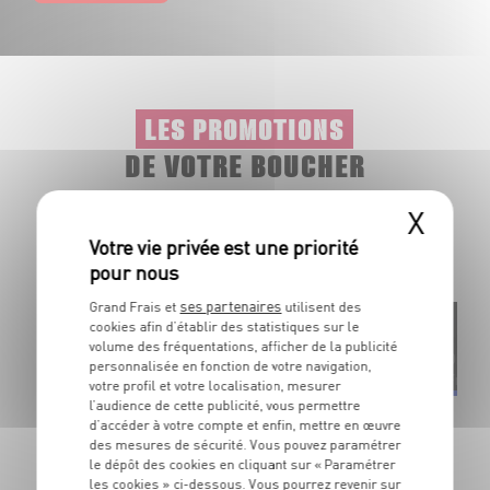
LES PROMOTIONS
DE VOTRE BOUCHER
X
Profitez au mieux de nos viandes et plats préparés, grâce
à nos offres promotionnelles disponibles toute l’année.
ses partenaires
Grand Frais et
utilisent des
cookies afin d’établir des statistiques sur le
volume des fréquentations, afficher de la publicité
Élaboré en
Origin
personnalisée en fonction de votre navigation,
France
France
votre profil et votre localisation, mesurer
l’audience de cette publicité, vous permettre
Plateau exotique
Cui
d’accéder à votre compte et enfin, mettre en œuvre
Brochettes de saucisses Antillaises, Indiennes et merguez
À gr
des mesures de sécurité. Vous pouvez paramétrer
Dans la limite des stocks disponibles
Dan
le dépôt des cookies en cliquant sur « Paramétrer
les cookies » ci-dessous. Vous pourrez revenir sur