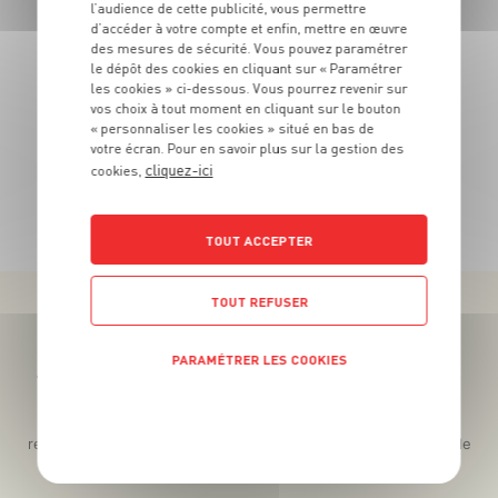
6
€
OPPORTUNITÉ
l’audience de cette publicité, vous permettre
99
d’accéder à votre compte et enfin, mettre en œuvre
des mesures de sécurité. Vous pouvez paramétrer
La barquette de 275g - Soit 25€42 le kg
La
le dépôt des cookies en cliquant sur « Paramétrer
les cookies » ci-dessous. Vous pourrez revenir sur
vos choix à tout moment en cliquant sur le bouton
« personnaliser les cookies » situé en bas de
votre écran. Pour en savoir plus sur la gestion des
cliquez-ici
cookies,
TOUTES NOS PROMOTIONS
TOUT ACCEPTER
TOUT REFUSER
PARAMÉTRER LES COOKIES
Téléchargez l’App pour profiter d’offres exclusives !
POLITIQUE DE CONFIDENTIALITÉ
Des promos exclusives, des récompenses généreuses, des
recettes gourmandes, des jeux inédits... le tout dans une seule
app !