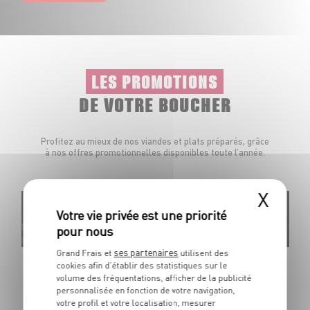
LES PROMOTIONS
DE VOTRE BOUCHER
Profitez au mieux de nos viandes et plats préparés, grâce
à nos offres promotionnelles disponibles toute l’année.
X
Élaborées en
Élabo
France
Espa
ses partenaires
Grand Frais et
utilisent des
Aiguillettes de canard marinées
Ch
cookies afin d’établir des statistiques sur le
Marinade aux 5 baies ou au piment d'Espelette
En
volume des fréquentations, afficher de la publicité
Dans la limite des stocks disponibles
Da
personnalisée en fonction de votre navigation,
votre profil et votre localisation, mesurer