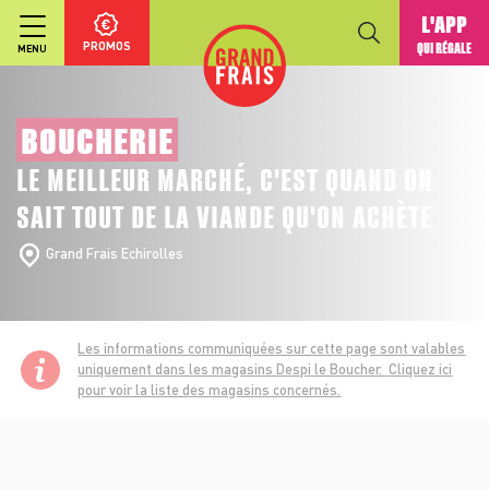
L'APP
PROMOS
QUI RÉGALE
MENU
BOUCHERIE
LE MEILLEUR MARCHÉ, C'EST QUAND ON
SAIT TOUT DE LA VIANDE QU'ON ACHÈTE
Grand Frais Echirolles
Les informations communiquées sur cette page sont valables
uniquement dans les magasins Despi le Boucher.
Cliquez ici
pour voir la liste des magasins concernés.