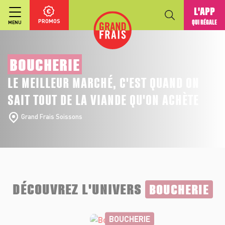
L'APP
PROMOS
QUI RÉGALE
MENU
BOUCHERIE
LE MEILLEUR MARCHÉ, C'EST QUAND ON
SAIT TOUT DE LA VIANDE QU'ON ACHÈTE
Grand Frais Soissons
DÉCOUVREZ L'UNIVERS
BOUCHERIE
BOUCHERIE