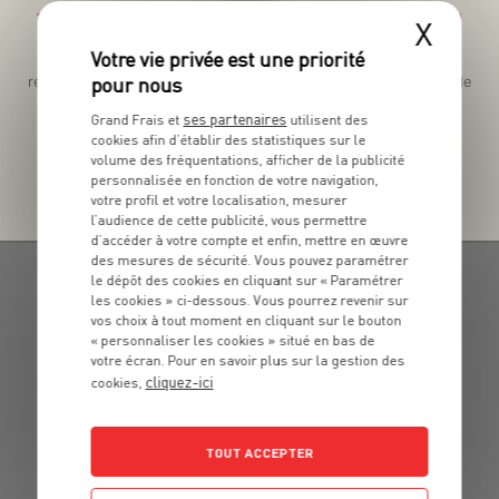
Téléchargez l’App pour profiter d’offres exclusives !
X
Des promos exclusives, des récompenses généreuses, des
recettes gourmandes, des jeux inédits... le tout dans une seule
app !
ses partenaires
Grand Frais et
utilisent des
cookies afin d’établir des statistiques sur le
volume des fréquentations, afficher de la publicité
personnalisée en fonction de votre navigation,
votre profil et votre localisation, mesurer
l’audience de cette publicité, vous permettre
d’accéder à votre compte et enfin, mettre en œuvre
des mesures de sécurité. Vous pouvez paramétrer
le dépôt des cookies en cliquant sur « Paramétrer
les cookies » ci-dessous. Vous pourrez revenir sur
vos choix à tout moment en cliquant sur le bouton
« personnaliser les cookies » situé en bas de
votre écran. Pour en savoir plus sur la gestion des
GRAND FRAIS, LE MEILLEUR
cliquez-ici
cookies,
MARCHÉ PRÈS DE CHEZ VOUS
BŒUF, AGNEAU, VOLAILLE : RENDEZ-VOUS CHEZ
TOUT ACCEPTER
GRAND FRAIS POUR UNE VIANDE DE QUALITÉ