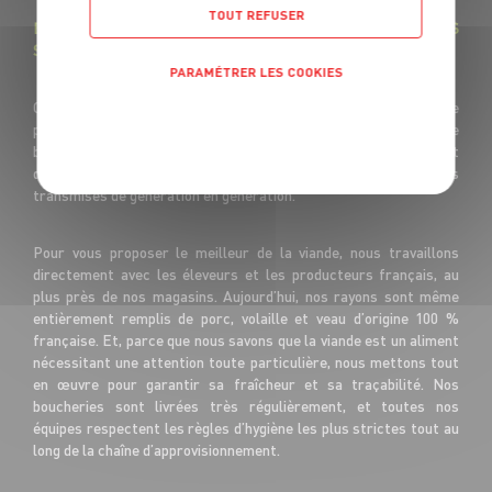
TOUT REFUSER
BOUCHERIE GRAND FRAIS : DES VIANDES FRAÎCHES ET DES
SAVOIR-FAIRE ARTISANAUX
PARAMÉTRER LES COOKIES
Chez Grand Frais, nos bouchers mettent tout leur savoir-faire
POLITIQUE DE CONFIDENTIALITÉ
pour vous offrir la meilleure expérience. Viande d’agneau, de
bœuf, de veau ou de volaille… depuis 1933, tous nos produits sont
découpés sur place le jour même, selon des méthodes artisanales
transmises de génération en génération.
Pour vous proposer le meilleur de la viande, nous travaillons
directement avec les éleveurs et les producteurs français, au
plus près de nos magasins. Aujourd’hui, nos rayons sont même
entièrement remplis de porc, volaille et veau d’origine 100 %
française. Et, parce que nous savons que la viande est un aliment
nécessitant une attention toute particulière, nous mettons tout
en œuvre pour garantir sa fraîcheur et sa traçabilité. Nos
boucheries sont livrées très régulièrement, et toutes nos
équipes respectent les règles d’hygiène les plus strictes tout au
long de la chaîne d’approvisionnement.