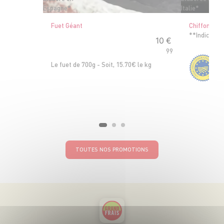
Espagne*
Italie*
Fuet Géant
Chiffonnade
**Indicatio
10
€
99
Le fuet de 700g - Soit, 15.70€ le kg
La
TOUTES NOS PROMOTIONS