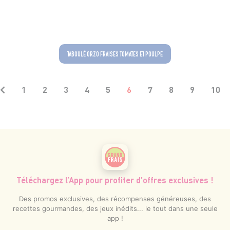
TABOULÉ ORZO FRAISES TOMATES ET POULPE
1
2
3
4
5
6
7
8
9
10
Téléchargez l’App pour profiter d’offres exclusives !
Des promos exclusives, des récompenses généreuses, des
recettes gourmandes, des jeux inédits... le tout dans une seule
app !