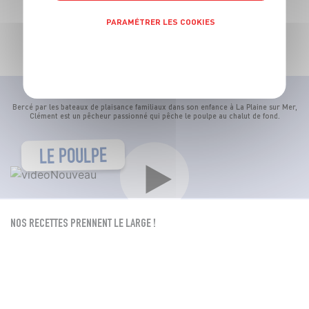
PARAMÉTRER LES COOKIES
PINTADE RÔTIE ET LÉGUMES ANCIENS CARAMÉLISÉS
POLITIQUE DE CONFIDENTIALITÉ
ÉPISODE 90
Bercé par les bateaux de plaisance familiaux dans son enfance à La Plaine sur Mer,
Clément est un pêcheur passionné qui pêche le poulpe au chalut de fond.
LE POULPE
NOS RECETTES PRENNENT LE LARGE !