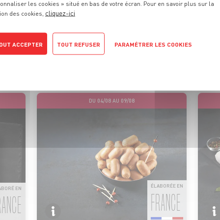
onnaliser les cookies » situé en bas de votre écran. Pour en savoir plus sur la
cliquez-ici
ion des cookies,
ES PROMOTIONS
DE VOTRE BOUC
OUT ACCEPTER
TOUT REFUSER
PARAMÉTRER LES COOKIES
itez au mieux de nos viandes et plats préparés, grâce à nos o
POLITIQUE DE CONFIDENTIALITÉ
promotionnelles disponibles toute l’année.
DU 04/08 AU 09/08
ÉLABORÉE EN
ABORÉ EN
FRANCE
RANCE