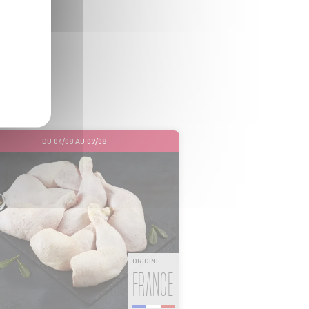
HER
ffres
DU 04/08 AU 09/08
ORIGINE
FRANCE