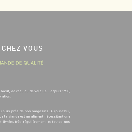
 CHEZ VOUS
IANDE DE QUALITÉ
 bœuf, de veau ou de volaille… depuis 1933,
ération.
au plus près de nos magasins. Aujourd’hui,
ue la viande est un aliment nécessitant une
t livrées très régulièrement, et toutes nos