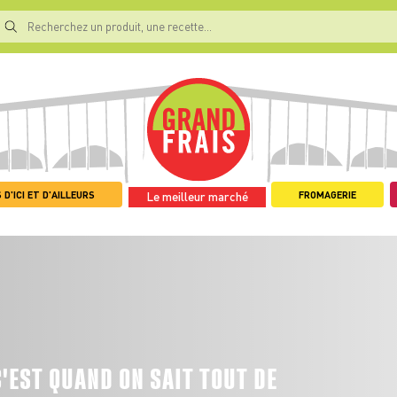
 D'ICI ET D'AILLEURS
FROMAGERIE
Le meilleur marché
'EST QUAND ON SAIT TOUT DE