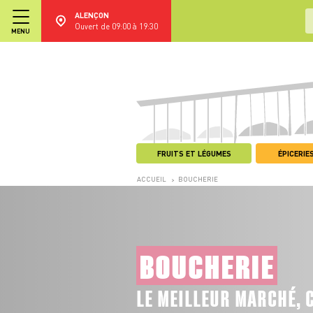
ALENÇON
Ouvert de 09:00 à 19:30
MENU
FRUITS ET LÉGUMES
ÉPICERIES
ACCUEIL
BOUCHERIE
>
BOUCHERIE
LE MEILLEUR MARCHÉ, C