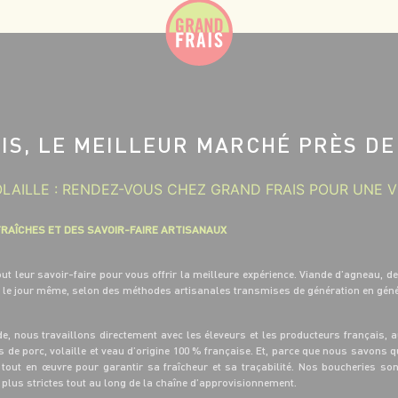
IS, LE MEILLEUR MARCHÉ PRÈS DE
OLAILLE : RENDEZ-VOUS CHEZ GRAND FRAIS POUR UNE V
FRAÎCHES ET DES SAVOIR-FAIRE ARTISANAUX
t leur savoir-faire pour vous offrir la meilleure expérience. Viande d’agneau, de
 le jour même, selon des méthodes artisanales transmises de génération en gén
de, nous travaillons directement avec les éleveurs et les producteurs français, 
e porc, volaille et veau d’origine 100 % française. Et, parce que nous savons q
 tout en œuvre pour garantir sa fraîcheur et sa traçabilité. Nos boucheries son
 plus strictes tout au long de la chaîne d’approvisionnement.