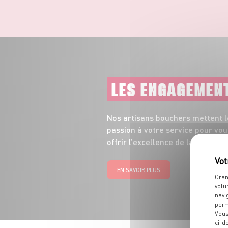
LES ENGAGEMEN
Nos artisans bouchers mettent le
passion à votre service pour vou
offrir l’excellence de la viande.
EN SAVOIR PLUS
Gran
volu
navi
perm
Vous
ci-d