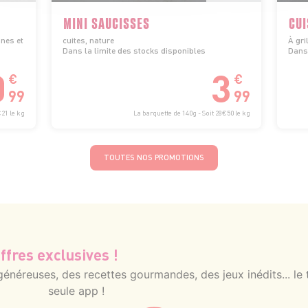
MINI SAUCISSES
CUI
nnes et
cuites, nature
À gril
Dans la limite des stocks disponibles
Dans 
0
3
€
€
99
99
€21 le kg
La barquette de 140g - Soit 28€50 le kg
TOUTES NOS PROMOTIONS
ffres exclusives !
néreuses, des recettes gourmandes, des jeux inédits... le 
seule app !