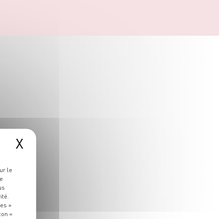
X
ur le
re
us
ité.
ies »
ton «