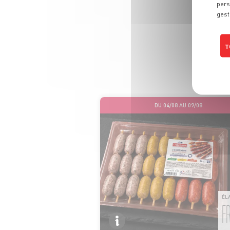
pers
gest
L
T
Prof
DU 04/08 AU 09/08
ÉL
F