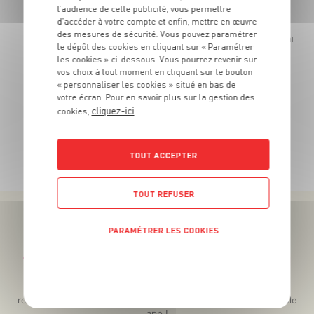
OFFRE APP
l’audience de cette publicité, vous permettre
11
€
d’accéder à votre compte et enfin, mettre en œuvre
99
8
€
-25%
des mesures de sécurité. Vous pouvez paramétrer
La barquet
99
le dépôt des cookies en cliquant sur « Paramétrer
Le kg
les cookies » ci-dessous. Vous pourrez revenir sur
vos choix à tout moment en cliquant sur le bouton
« personnaliser les cookies » situé en bas de
votre écran. Pour en savoir plus sur la gestion des
cliquez-ici
cookies,
TOUTES NOS PROMOTIONS
TOUT ACCEPTER
TOUT REFUSER
PARAMÉTRER LES COOKIES
Téléchargez l’App pour profiter d’offres exclusives !
POLITIQUE DE CONFIDENTIALITÉ
Des promos exclusives, des récompenses généreuses, des
recettes gourmandes, des jeux inédits... le tout dans une seule
app !