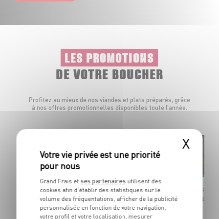
LES PROMOTIONS
DE VOTRE BOUCHER
Profitez au mieux de nos viandes et plats préparés, grâce
à nos offres promotionnelles disponibles toute l’année.
X
Préparée sur place
Élaborée en
Par votre boucher
France
ses partenaires
Grand Frais et
utilisent des
Côte de porc marinée
Mini sauci
cookies afin d’établir des statistiques sur le
Marinade selon l'humeur du boucher. À griller
cuites, nat
volume des fréquentations, afficher de la publicité
personnalisée en fonction de votre navigation,
Dans la limite des stocks disponibles
Dans la li
votre profil et votre localisation, mesurer