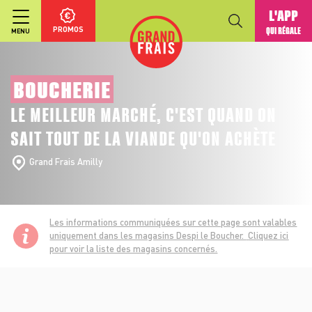
L'APP
PROMOS
QUI RÉGALE
MENU
BOUCHERIE
LE MEILLEUR MARCHÉ, C'EST QUAND ON
SAIT TOUT DE LA VIANDE QU'ON ACHÈTE
Grand Frais Amilly
Les informations communiquées sur cette page sont valables
uniquement dans les magasins Despi le Boucher.
Cliquez ici
pour voir la liste des magasins concernés.