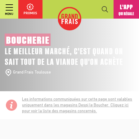
L'APP
PROMOS
QUI RÉGALE
MENU
BOUCHERIE
LE MEILLEUR MARCHÉ, C'EST QUAND ON
SAIT TOUT DE LA VIANDE QU'ON ACHÈTE
Grand Frais Toulouse
Les informations communiquées sur cette page sont valables
uniquement dans les magasins Despi le Boucher.
Cliquez ici
pour voir la liste des magasins concernés.