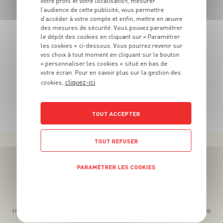
votre profil et votre localisation, mesurer
7
l’audience de cette publicité, vous permettre
€
99
5
€
d’accéder à votre compte et enfin, mettre en œuvre
-2€
99
Le k
des mesures de sécurité. Vous pouvez paramétrer
le dépôt des cookies en cliquant sur « Paramétrer
La pièce de 380g - Soit 15€76 le kg
les cookies » ci-dessous. Vous pourrez revenir sur
vos choix à tout moment en cliquant sur le bouton
« personnaliser les cookies » situé en bas de
votre écran. Pour en savoir plus sur la gestion des
cliquez-ici
cookies,
TOUTES NOS PROMOTIONS
TOUT ACCEPTER
TOUT REFUSER
PARAMÉTRER LES COOKIES
Téléchargez l’App pour profiter d’offres exclusives !
POLITIQUE DE CONFIDENTIALITÉ
Des promos exclusives, des récompenses généreuses, des
recettes gourmandes, des jeux inédits... le tout dans une seule
app !