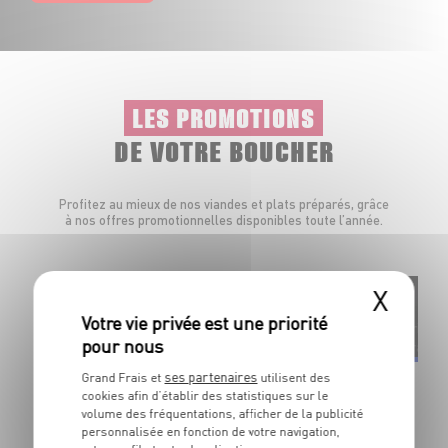
LES PROMOTIONS
DE VOTRE BOUCHER
Profitez au mieux de nos viandes et plats préparés, grâce
à nos offres promotionnelles disponibles toute l’année.
X
Élaborée en
Origine
France
France
ses partenaires
Grand Frais et
utilisent des
Pizza 4fromages
Cuis
cookies afin d’établir des statistiques sur le
À réchauffer
À gri
volume des fréquentations, afficher de la publicité
Dans la limite des stocks disponibles
Dans
personnalisée en fonction de votre navigation,
OFFRE APP